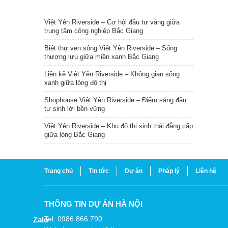
TIN NỔI BẬT
Việt Yên Riverside – Cơ hội đầu tư vàng giữa
trung tâm công nghiệp Bắc Giang
Biệt thự ven sông Việt Yên Riverside – Sống
thượng lưu giữa miền xanh Bắc Giang
Liền kề Việt Yên Riverside – Không gian sống
xanh giữa lòng đô thị
Shophouse Việt Yên Riverside – Điểm sáng đầu
tư sinh lời bền vững
Việt Yên Riverside – Khu đô thị sinh thái đẳng cấp
giữa lòng Bắc Giang
Trang chủ
Tin tức
Dự án
Pháp lý
Liên hệ
THÔNG TIN DỰ ÁN HÀ NỘI
Tel: 0986 866 790
Zalo