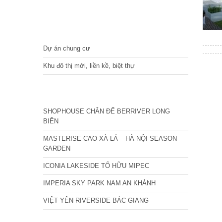
DỰ ÁN
Dự án chung cư
Khu đô thị mới, liền kề, biệt thự
CÁC DỰ ÁN MỚI NHẤT
SHOPHOUSE CHÂN ĐẾ BERRIVER LONG
BIÊN
MASTERISE CAO XÀ LÁ – HÀ NỘI SEASON
GARDEN
ICONIA LAKESIDE TỐ HỮU MIPEC
IMPERIA SKY PARK NAM AN KHÁNH
VIỆT YÊN RIVERSIDE BẮC GIANG