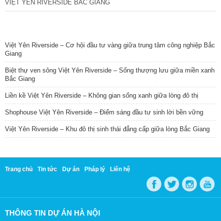
VIỆT YÊN RIVERSIDE BẮC GIANG
TIN NỔI BẬT
Việt Yên Riverside – Cơ hội đầu tư vàng giữa trung tâm công nghiệp Bắc
Giang
Biệt thự ven sông Việt Yên Riverside – Sống thượng lưu giữa miền xanh
Bắc Giang
Liền kề Việt Yên Riverside – Không gian sống xanh giữa lòng đô thị
Shophouse Việt Yên Riverside – Điểm sáng đầu tư sinh lời bền vững
Việt Yên Riverside – Khu đô thị sinh thái đẳng cấp giữa lòng Bắc Giang
Trang chủ
Tin tức
Dự án
Pháp lý
Liên hệ
THÔNG TIN DỰ ÁN HÀ NỘI