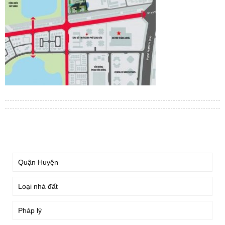
TÌM KIẾM