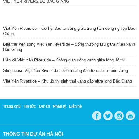
VIỆT YÊN RIVERSIDE BẮC GIANG
TIN NỔI BẬT
Việt Yên Riverside – Cơ hội đầu tư vàng giữa trung tâm công nghiệp Bắc
Giang
Biệt thự ven sông Việt Yên Riverside – Sống thượng lưu giữa miền xanh
Bắc Giang
Liền kề Việt Yên Riverside – Không gian sống xanh giữa lòng đô thị
Shophouse Việt Yên Riverside – Điểm sáng đầu tư sinh lời bền vững
Việt Yên Riverside – Khu đô thị sinh thái đẳng cấp giữa lòng Bắc Giang
Trang chủ
Tin tức
Dự án
Pháp lý
Liên hệ
THÔNG TIN DỰ ÁN HÀ NỘI