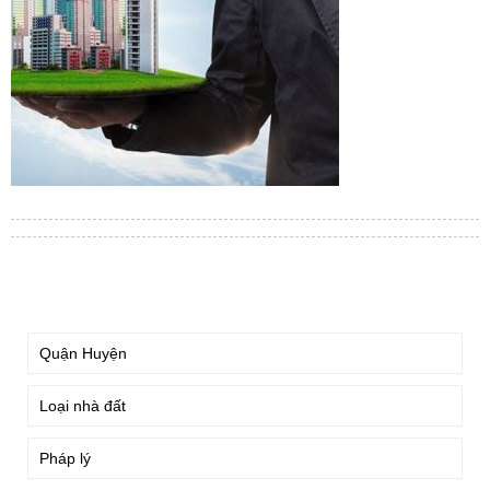
TÌM KIẾM