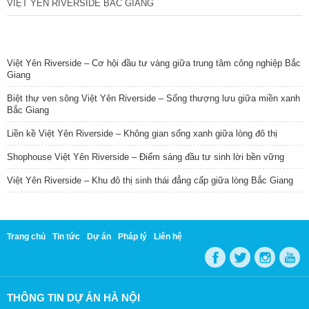
VIỆT YÊN RIVERSIDE BẮC GIANG
TIN NỔI BẬT
Việt Yên Riverside – Cơ hội đầu tư vàng giữa trung tâm công nghiệp Bắc
Giang
Biệt thự ven sông Việt Yên Riverside – Sống thượng lưu giữa miền xanh
Bắc Giang
Liền kề Việt Yên Riverside – Không gian sống xanh giữa lòng đô thị
Shophouse Việt Yên Riverside – Điểm sáng đầu tư sinh lời bền vững
Việt Yên Riverside – Khu đô thị sinh thái đẳng cấp giữa lòng Bắc Giang
Trang chủ
Tin tức
Dự án
Pháp lý
Liên hệ
THÔNG TIN DỰ ÁN HÀ NỘI