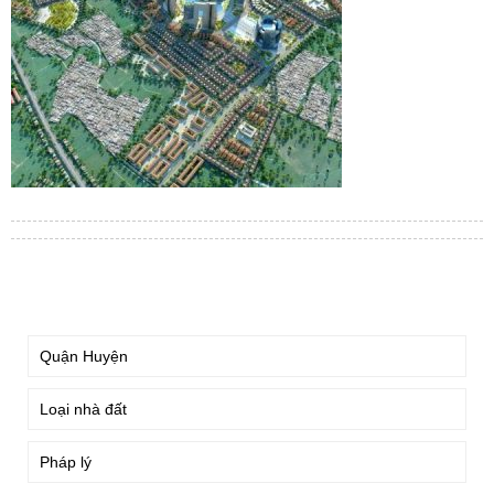
TÌM KIẾM