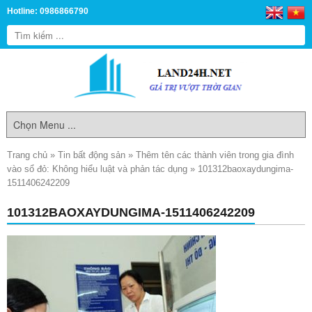
Hotline: 0986866790
Trang chủ
»
Tin bất động sản
»
Thêm tên các thành viên trong gia đình
vào sổ đỏ: Không hiểu luật và phản tác dụng
»
101312baoxaydungima-
1511406242209
101312BAOXAYDUNGIMA-1511406242209