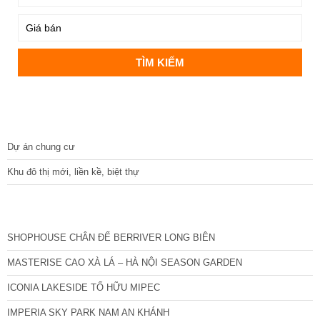
DỰ ÁN
Dự án chung cư
Khu đô thị mới, liền kề, biệt thự
CÁC DỰ ÁN MỚI NHẤT
SHOPHOUSE CHÂN ĐẾ BERRIVER LONG BIÊN
MASTERISE CAO XÀ LÁ – HÀ NỘI SEASON GARDEN
ICONIA LAKESIDE TỐ HỮU MIPEC
IMPERIA SKY PARK NAM AN KHÁNH