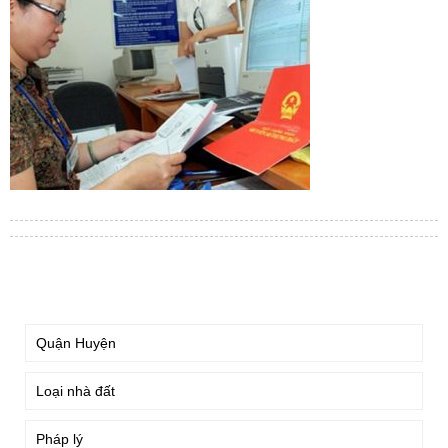
TÌM KIẾM