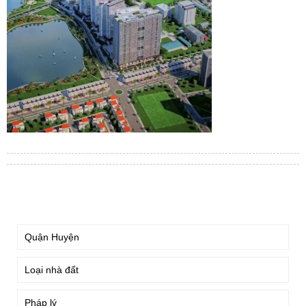
TÌM KIẾM