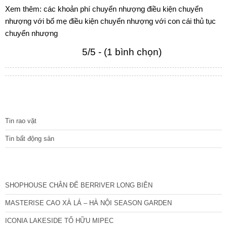
Xem thêm:
các khoản phí chuyển nhượng
điều kiện chuyển
nhượng với bố mẹ
điều kiện chuyển nhượng với con cái
thủ tục
chuyển nhượng
5/5 - (1 bình chọn)
TIN TỨC
Tin rao vặt
Tin bất động sản
CÁC DỰ ÁN MỚI NHẤT
SHOPHOUSE CHÂN ĐẾ BERRIVER LONG BIÊN
MASTERISE CAO XÀ LÁ – HÀ NỘI SEASON GARDEN
ICONIA LAKESIDE TỐ HỮU MIPEC