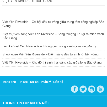
VIỆT YÊN RIVERSIDE BẮC GIANG
TIN NỔI BẬT
Việt Yên Riverside – Cơ hội đầu tư vàng giữa trung tâm công nghiệp Bắc
Giang
Biệt thự ven sông Việt Yên Riverside – Sống thượng lưu giữa miền xanh
Bắc Giang
Liền kề Việt Yên Riverside – Không gian sống xanh giữa lòng đô thị
Shophouse Việt Yên Riverside – Điểm sáng đầu tư sinh lời bền vững
Việt Yên Riverside – Khu đô thị sinh thái đẳng cấp giữa lòng Bắc Giang
Trang chủ
Tin tức
Dự án
Pháp lý
Liên hệ
THÔNG TIN DỰ ÁN HÀ NỘI