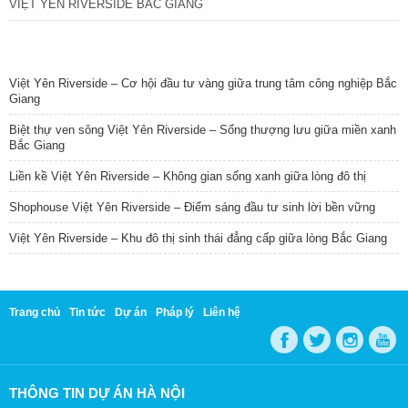
VIỆT YÊN RIVERSIDE BẮC GIANG
TIN NỔI BẬT
Việt Yên Riverside – Cơ hội đầu tư vàng giữa trung tâm công nghiệp Bắc
Giang
Biệt thự ven sông Việt Yên Riverside – Sống thượng lưu giữa miền xanh
Bắc Giang
Liền kề Việt Yên Riverside – Không gian sống xanh giữa lòng đô thị
Shophouse Việt Yên Riverside – Điểm sáng đầu tư sinh lời bền vững
Việt Yên Riverside – Khu đô thị sinh thái đẳng cấp giữa lòng Bắc Giang
Trang chủ
Tin tức
Dự án
Pháp lý
Liên hệ
THÔNG TIN DỰ ÁN HÀ NỘI