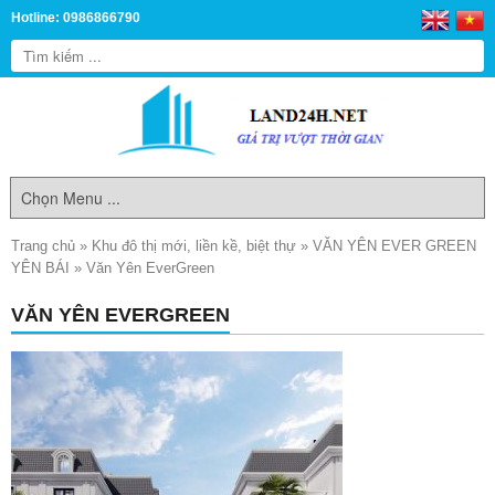
Hotline: 0986866790
Trang chủ
»
Khu đô thị mới, liền kề, biệt thự
»
VĂN YÊN EVER GREEN
YÊN BÁI
»
Văn Yên EverGreen
VĂN YÊN EVERGREEN