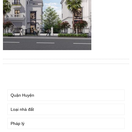
TÌM KIẾM