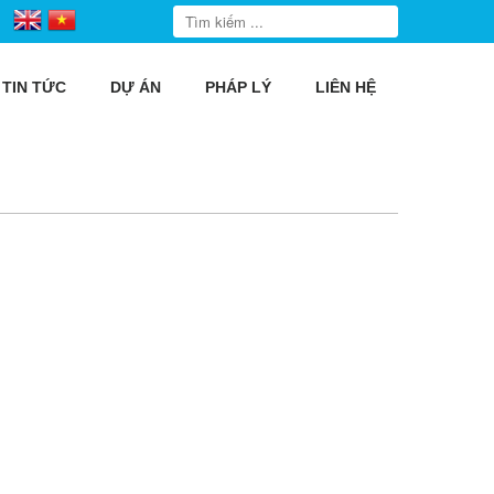
TIN TỨC
DỰ ÁN
PHÁP LÝ
LIÊN HỆ