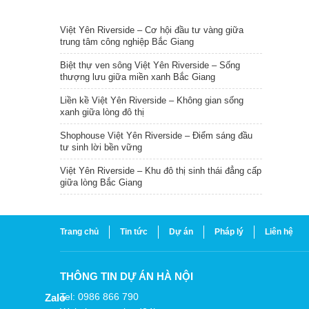
TIN NỔI BẬT
Việt Yên Riverside – Cơ hội đầu tư vàng giữa
trung tâm công nghiệp Bắc Giang
Biệt thự ven sông Việt Yên Riverside – Sống
thượng lưu giữa miền xanh Bắc Giang
Liền kề Việt Yên Riverside – Không gian sống
xanh giữa lòng đô thị
Shophouse Việt Yên Riverside – Điểm sáng đầu
tư sinh lời bền vững
Việt Yên Riverside – Khu đô thị sinh thái đẳng cấp
giữa lòng Bắc Giang
Trang chủ
Tin tức
Dự án
Pháp lý
Liên hệ
THÔNG TIN DỰ ÁN HÀ NỘI
Tel: 0986 866 790
Zalo