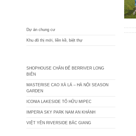
DỰ ÁN
Dự án chung cư
Khu đô thị mới, liền kề, biệt thự
CÁC DỰ ÁN MỚI NHẤT
SHOPHOUSE CHÂN ĐẾ BERRIVER LONG
BIÊN
MASTERISE CAO XÀ LÁ – HÀ NỘI SEASON
GARDEN
ICONIA LAKESIDE TỐ HỮU MIPEC
IMPERIA SKY PARK NAM AN KHÁNH
VIỆT YÊN RIVERSIDE BẮC GIANG