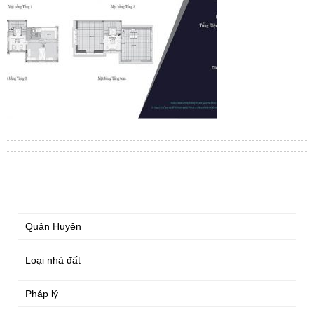
TÌM KIẾM