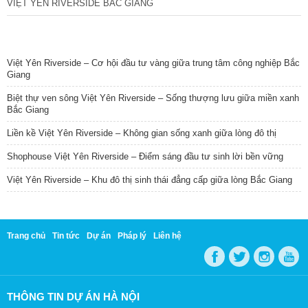
VIỆT YÊN RIVERSIDE BẮC GIANG
TIN NỔI BẬT
Việt Yên Riverside – Cơ hội đầu tư vàng giữa trung tâm công nghiệp Bắc
Giang
Biệt thự ven sông Việt Yên Riverside – Sống thượng lưu giữa miền xanh
Bắc Giang
Liền kề Việt Yên Riverside – Không gian sống xanh giữa lòng đô thị
Shophouse Việt Yên Riverside – Điểm sáng đầu tư sinh lời bền vững
Việt Yên Riverside – Khu đô thị sinh thái đẳng cấp giữa lòng Bắc Giang
Trang chủ
Tin tức
Dự án
Pháp lý
Liên hệ
THÔNG TIN DỰ ÁN HÀ NỘI