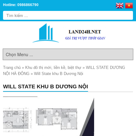
Hotline: 0986866790
Trang chủ
»
Khu đô thị mới, liền kề, biệt thự
»
WILL STATE DƯƠNG
NỘI HÀ ĐÔNG
»
Will State khu B Dương Nội
WILL STATE KHU B DƯƠNG NỘI