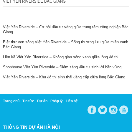
VIỆT YÊN RIVERSIDE BẮC GIANG
TIN NỔI BẬT
Việt Yên Riverside – Cơ hội đầu tư vàng giữa trung tâm công nghiệp Bắc
Giang
Biệt thự ven sông Việt Yên Riverside – Sống thượng lưu giữa miền xanh
Bắc Giang
Liền kề Việt Yên Riverside – Không gian sống xanh giữa lòng đô thị
Shophouse Việt Yên Riverside – Điểm sáng đầu tư sinh lời bền vững
Việt Yên Riverside – Khu đô thị sinh thái đẳng cấp giữa lòng Bắc Giang
Trang chủ
Tin tức
Dự án
Pháp lý
Liên hệ
THÔNG TIN DỰ ÁN HÀ NỘI