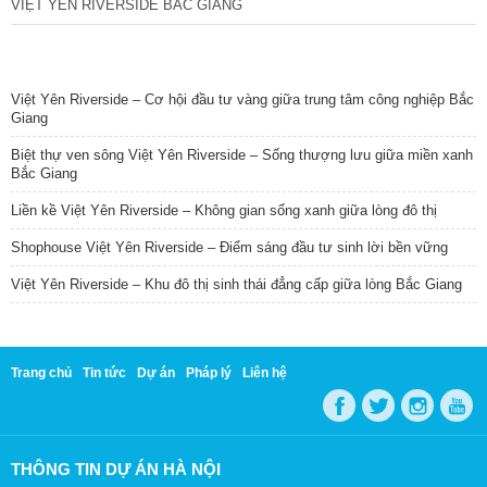
VIỆT YÊN RIVERSIDE BẮC GIANG
TIN NỔI BẬT
Việt Yên Riverside – Cơ hội đầu tư vàng giữa trung tâm công nghiệp Bắc
Giang
Biệt thự ven sông Việt Yên Riverside – Sống thượng lưu giữa miền xanh
Bắc Giang
Liền kề Việt Yên Riverside – Không gian sống xanh giữa lòng đô thị
Shophouse Việt Yên Riverside – Điểm sáng đầu tư sinh lời bền vững
Việt Yên Riverside – Khu đô thị sinh thái đẳng cấp giữa lòng Bắc Giang
Trang chủ
Tin tức
Dự án
Pháp lý
Liên hệ
THÔNG TIN DỰ ÁN HÀ NỘI