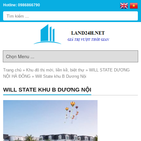
Hotline: 0986866790
Trang chủ
»
Khu đô thị mới, liền kề, biệt thự
»
WILL STATE DƯƠNG
NỘI HÀ ĐÔNG
»
Will State khu B Dương Nội
WILL STATE KHU B DƯƠNG NỘI