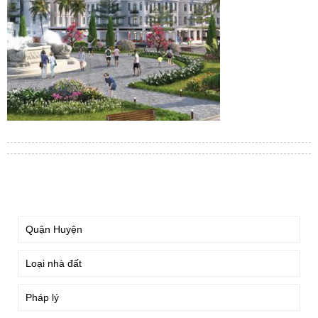
TÌM KIẾM