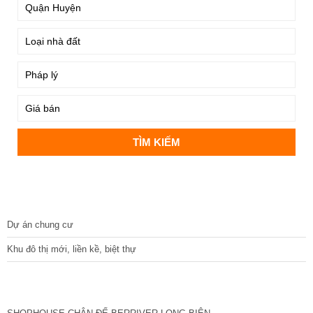
DỰ ÁN
Dự án chung cư
Khu đô thị mới, liền kề, biệt thự
CÁC DỰ ÁN MỚI NHẤT