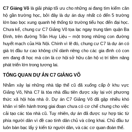
C7 Giảng Võ
là giải pháp tối ưu cho những ai đang tìm kiếm căn
hộ gần trường học, bởi đây là dự án duy nhất có đến 5 trường
lớn bao bọc xung quanh hệ thống từ trường tiểu học đến đại học.
Chưa kể,
chung cư C7 Giảng Võ
tọa lạc ngay trung tâm quận Ba
Đình, trên đường Trần Huy Liệu – một trong những con đường
huyết mạch của Hà Nội. Chính vì lẽ đó, chung cư C7 là dự án có
giá trị đầu tư cao không chỉ dành riêng cho các gia đình có con
em đang đi học mà còn là cơ hội sở hữu căn hộ vị trí tiềm năng
phát triển lớn trong tương lai.
TỔNG QUAN DỰ ÁN C7 GIẢNG VÕ
Nhằm xây lại những nhà tập thể cũ đã xuống cấp ở khu vực
Giảng Võ, Nhà C7 là tòa nhà đầu tiên được xây lại với phương
thức xã hội hóa nhà ở.
Dự án C7 Giảng Võ
đã gặp nhiều khó
khăn vì tiến hành trong giai đoạn chưa có cơ chế chung cho việc
cải tạo các tòa nhà cũ. Tuy nhiên, dự án đã được sự hợp tác từ
phía người dân vì đề cao tính dân chủ và công khai. Chủ đầu tư
luôn bàn bạc lấy ý kiến từ người dân, và các cơ quan đoàn thể.