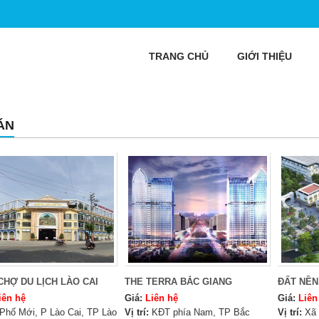
TRANG CHỦ
GIỚI THIỆU
ÁN
CHỢ DU LỊCH LÀO CAI
THE TERRA BẮC GIANG
ĐẤT NỀN
iên hệ
Giá:
Liên hệ
Giá:
Liên
Phố Mới, P Lào Cai, TP Lào
Vị trí:
KĐT phía Nam, TP Bắc
Vị trí:
Xã 