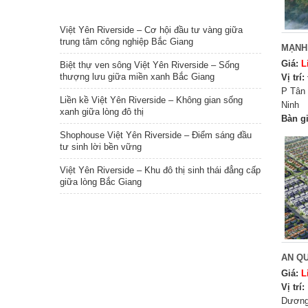
TIN NỔI BẬT
Việt Yên Riverside – Cơ hội đầu tư vàng giữa
trung tâm công nghiệp Bắc Giang
MẠNH
Giá:
L
Biệt thự ven sông Việt Yên Riverside – Sống
thượng lưu giữa miền xanh Bắc Giang
Vị trí:
P Tân
Liền kề Việt Yên Riverside – Không gian sống
Ninh
xanh giữa lòng đô thị
Bàn g
Shophouse Việt Yên Riverside – Điểm sáng đầu
tư sinh lời bền vững
Việt Yên Riverside – Khu đô thị sinh thái đẳng cấp
giữa lòng Bắc Giang
AN Q
Giá:
L
Vị trí:
Dương 