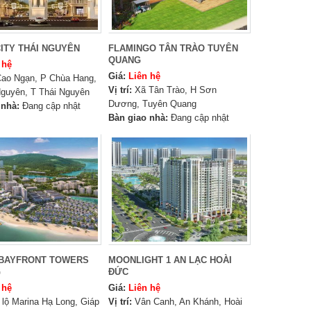
ITY THÁI NGUYÊN
FLAMINGO TÂN TRÀO TUYÊN
QUANG
 hệ
Giá:
Liên hệ
ao Ngạn, P Chùa Hang,
Vị trí:
Xã Tân Trào, H Sơn
guyên, T Thái Nguyên
Dương, Tuyên Quang
 nhà:
Đang cập nhật
Bàn giao nhà:
Đang cập nhật
 BAYFRONT TOWERS
MOONLIGHT 1 AN LẠC HOÀI
G
ĐỨC
 hệ
Giá:
Liên hệ
 lộ Marina Hạ Long, Giáp
Vị trí:
Vân Canh, An Khánh, Hoài