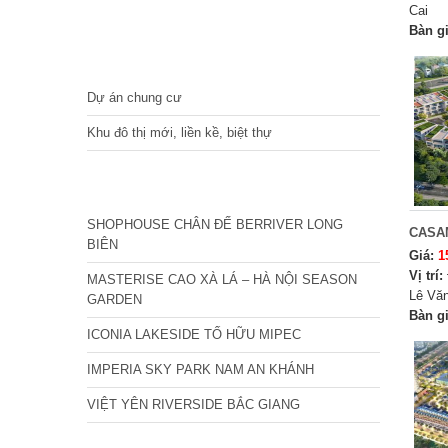
Cai
Bàn g
DỰ ÁN
Dự án chung cư
Khu đô thị mới, liền kề, biệt thự
CÁC DỰ ÁN MỚI NHẤT
SHOPHOUSE CHÂN ĐẾ BERRIVER LONG
CASA
BIÊN
Giá:
1
Vị trí:
MASTERISE CAO XÀ LÁ – HÀ NỘI SEASON
Lê Văn
GARDEN
Bàn g
ICONIA LAKESIDE TỐ HỮU MIPEC
IMPERIA SKY PARK NAM AN KHÁNH
VIỆT YÊN RIVERSIDE BẮC GIANG