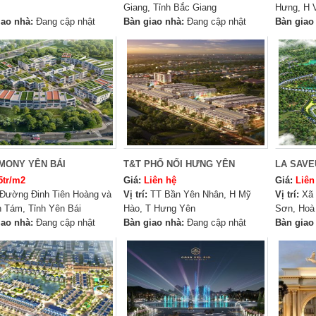
Giang, Tỉnh Bắc Giang
Hưng, H 
iao nhà:
Đang cập nhật
Bàn giao nhà:
Đang cập nhật
Bàn giao
MONY YÊN BÁI
T&T PHỐ NỐI HƯNG YÊN
LA SAVE
5tr/m2
Giá:
Liên hệ
Giá:
Liên
Đường Đinh Tiên Hoàng và
Vị trí:
TT Bần Yên Nhân, H Mỹ
Vị trí:
Xã 
 Tám, Tỉnh Yên Bái
Hào, T Hưng Yên
Sơn, Hoà
iao nhà:
Đang cập nhật
Bàn giao nhà:
Đang cập nhật
Bàn giao