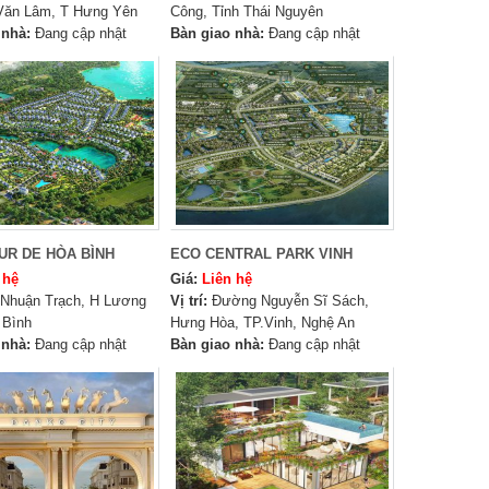
Văn Lâm, T Hưng Yên
Công, Tỉnh Thái Nguyên
 nhà:
Đang cập nhật
Bàn giao nhà:
Đang cập nhật
UR DE HÒA BÌNH
ECO CENTRAL PARK VINH
 hệ
Giá:
Liên hệ
Nhuận Trạch, H Lương
Vị trí:
Đường Nguyễn Sĩ Sách,
 Bình
Hưng Hòa, TP.Vinh, Nghệ An
 nhà:
Đang cập nhật
Bàn giao nhà:
Đang cập nhật