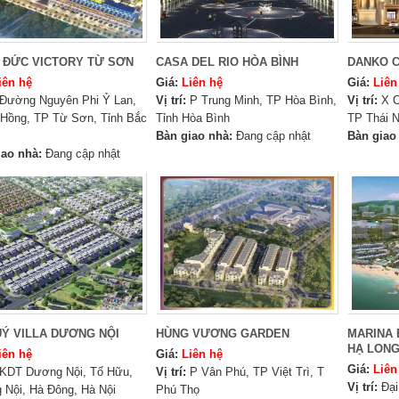
 ĐỨC VICTORY TỪ SƠN
CASA DEL RIO HÒA BÌNH
DANKO C
iên hệ
Giá:
Liên hệ
Giá:
Liên
Đường Nguyên Phi Ỷ Lan,
Vị trí:
P Trung Minh, TP Hòa Bình,
Vị trí:
X C
 Hồng, TP Từ Sơn, Tỉnh Bắc
Tỉnh Hòa Bình
TP Thái N
Bàn giao nhà:
Đang cập nhật
Bàn giao
iao nhà:
Đang cập nhật
UÝ VILLA DƯƠNG NỘI
HÙNG VƯƠNG GARDEN
MARINA
HẠ LON
iên hệ
Giá:
Liên hệ
Giá:
Liên
KDT Dương Nội, Tố Hữu,
Vị trí:
P Vân Phú, TP Việt Trì, T
Vị trí:
Đại
Nội, Hà Đông, Hà Nội
Phú Thọ