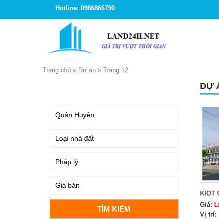
Hotline: 0986866790
Trang chủ
»
Dự án
»
Trang 12
DỰ 
TÌM KIẾM
KIOT 
Giá:
L
Vị trí: