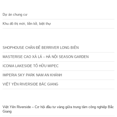
DỰ ÁN
Dự án chung cư
Khu đô thị mới, liền kề, biệt thự
CÁC DỰ ÁN MỚI NHẤT
SHOPHOUSE CHÂN ĐẾ BERRIVER LONG BIÊN
MASTERISE CAO XÀ LÁ – HÀ NỘI SEASON GARDEN
ICONIA LAKESIDE TỐ HỮU MIPEC
IMPERIA SKY PARK NAM AN KHÁNH
VIỆT YÊN RIVERSIDE BẮC GIANG
TIN NỔI BẬT
Việt Yên Riverside – Cơ hội đầu tư vàng giữa trung tâm công nghiệp Bắc
Giang