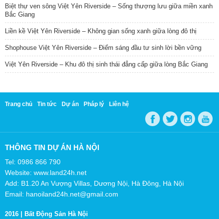
Biệt thự ven sông Việt Yên Riverside – Sống thượng lưu giữa miền xanh
Bắc Giang
Liền kề Việt Yên Riverside – Không gian sống xanh giữa lòng đô thị
Shophouse Việt Yên Riverside – Điểm sáng đầu tư sinh lời bền vững
Việt Yên Riverside – Khu đô thị sinh thái đẳng cấp giữa lòng Bắc Giang
Trang chủ
Tin tức
Dự án
Pháp lý
Liên hệ
THÔNG TIN DỰ ÁN HÀ NỘI
Tel: 0986 866 790
Website: www.land24h.net
Add: B1.20 An Vượng Villas, Dương Nội, Hà Đông, Hà Nội
Email: hanoiland24h.net@gmail.com
2016 |
Bất Động Sản Hà Nội