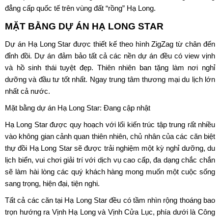
đẳng cấp quốc tế trên vùng đất “rồng” Hạ Long.
MẶT BẰNG DỰ ÁN HẠ LONG STAR
Dự án Hạ Long Star được thiết kế theo hình ZigZag từ chân đến
đỉnh đồi. Dự án đảm bảo tất cả các nền dự án đều có view vịnh
và hồ sinh thái tuyệt đẹp. Thiên nhiên ban tặng làm nơi nghỉ
dưỡng và đầu tư tốt nhất. Ngay trung tâm thương mại du lịch lớn
nhất cả nước.
Mặt bằng dự án Hạ Long Star: Đang cập nhật
Hạ Long Star được quy hoạch với lối kiến trúc tập trung rất nhiều
vào không gian cảnh quan thiên nhiên, chủ nhân của các căn biệt
thự đồi Hạ Long Star sẽ được trải nghiệm một kỳ nghỉ dưỡng, du
lịch biển, vui chơi giải trí với dịch vụ cao cấp, đa dạng chắc chắn
sẽ làm hài lòng các quý khách hàng mong muốn một cuộc sống
sang trọng, hiện đại, tiện nghi.
Tất cả các căn tại Hạ Long Star đều có tầm nhìn rộng thoáng bao
trọn hướng ra Vịnh Hạ Long và Vịnh Cửa Lục, phía dưới là Công