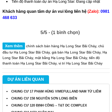
Tiến độ thanh toán dự án Hạ Long Star: Đang cập nhật
Khách hàng quan tâm dự án vui lòng liên hệ
(Zalo):
0981
468 633
5/5 - (1 bình chọn)
Xem thêm
chính sách bán hàng Hạ Long Star Bãi Cháy
,
chủ
đầu tư Hạ Long Star Bãi Cháy
,
giá bán Hạ Long Star Bãi Cháy
,
Hạ
Long Star Bãi Cháy
,
mặt bằng Hạ Long Star Bãi Cháy
,
tiến độ
thanh toán Hạ Long Star Bãi Cháy
,
vị trí Hạ Long Star Bãi Cháy
DỰ ÁN LIÊN QUAN
CHUNG CƯ 17 PHẠM HÙNG VIMEFULLAND NAM TỪ LIÊM
CHUNG CƯ 158 NGUYỄN SƠN LONG BIÊN
CHUNG CƯ 120 ĐỊNH CÔNG – T&T DC COMPLEX