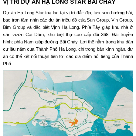
VỊ TRÍ DỰ ÁN
HẠ LONG STAR BÃI CHÁY
Dự án
Hạ Long Star
toạ lạc tại vị trí đắc địa, tựa sơn hướng hải,
bao trọn tầm nhìn các dự án triệu đô của Sun Group, Vin Group,
Bim Group và đặc biệt Vịnh Hạ Long. Phía Tây giáp khu nhà ở
sân vườn Cái Dăm, khu biệt thự cao cấp đồi 368, Đài truyền
hình; phía Nam giáp đường Bãi Cháy. Lợi thế nằm trong khu dân
cư lâu năm của Thành Phố Hạ Long, chỉ trong bán kính ngắn, dự
án có thể kết nối thuận tiện tới các địa điểm nổi tiếng của Thành
Phố.