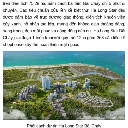
trên diện tích 75.28 ha, nằm cách bãi tắm Bãi Cháy chỉ 5 phút di
chuyển. Các tiêu chuẩn của liền kề biệt thự Hạ Long Star đều
được đảm bảo về trục đường giao thông, diện tích khuôn viên
cây xanh, hồ nhân tạo lớn, mang đến không gian thoáng đãng,
sang trọng, đẹp mặt phục vụ cộng đồng dân cư. Hạ Long Star Bãi
Cháy giai đoạn 1 triển khai với quy mô 12ha gồm 363 căn liền kề
shophouse xây thô hoàn thiện mặt ngoài.
Phối cảnh dự án Hạ Long Star Bãi Cháy