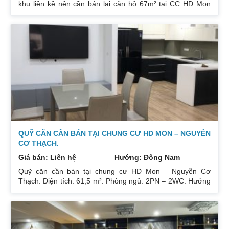
khu liền kề nên cần bán lại căn hộ 67m² tại CC HD Mon
City Căn hộ thiết kế 2 phòng ngủ và 2 phòng vệ sinh. Ban
công hướng Đông Nam căn góc nhiều mặt thoáng và có
ban công nhỏ phòng ngủ chính. Đồ nội thất cao cấp bán
để lại toàn bộ nội thất cao cấp theo phong cách Châu Âu.
Sổ đỏ chính chủ xem nhà 24/24. Liên hệ xem nhà:
0832133366
QUỸ CĂN CẦN BÁN TẠI CHUNG CƯ HD MON – NGUYỄN
CƠ THẠCH.
Giá bán: Liên hệ
Hướng: Đông Nam
Quỹ căn cần bán tại chung cư HD Mon – Nguyễn Cơ
Thạch. Diện tích: 61,5 m². Phòng ngủ: 2PN – 2WC. Hướng
ban công: Đông Bắc – Cửa Tây Nam. Full nội thất. Có sổ.
Giá: 3 tỷ. Diện tích: 67 m². Phòng ngủ: 2PN 2WC. Hướng
ban công: Đông Nam. Nội thất: Nhà full đồ đẹp, Có sổ. Giá:
3 tỷ 250. Diện tích: 86 m². Phòng ngủ: 2PN 2WC. Hướng