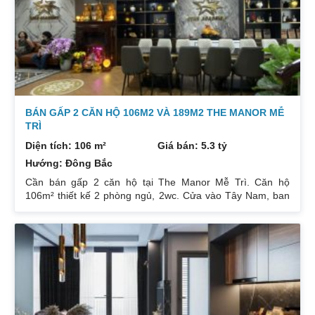
ban công: Tây tứ trạch. Nội thất: Nhà full đồ. Có sổ. Giá: 4
tỷ.
BÁN GẤP 2 CĂN HỘ 106M2 VÀ 189M2 THE MANOR MỄ
TRÌ
Diện tích: 106 m²
Giá bán: 5.3 tỷ
Hướng: Đông Bắc
Cần bán gấp 2 căn hộ tại The Manor Mễ Trì. Căn hộ
106m² thiết kế 2 phòng ngủ, 2wc. Cửa vào Tây Nam, ban
công Đông Bắc. Nhà đang cho thuê. Giá 5,3 tỷ. Căn hộ
189m² thiết kế 3 phòng ngủ, 2wc, 2 gác xép. Nhà đang ở.
Giá bán 7,4 tỷ. Cả 2 căn chủ nhà đều để lại toàn bộ nội
thất. Xem nhà liên hệ: 0832133366