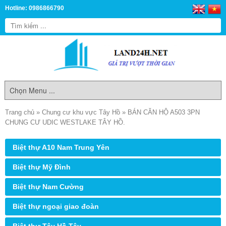
Hotline: 0986866790
Trang chủ
»
Chung cư khu vực Tây Hồ
»
BÁN CĂN HỘ A503 3PN
CHUNG CƯ UDIC WESTLAKE TÂY HỒ.
Biệt thự A10 Nam Trung Yên
Biệt thự Mỹ Đình
Biệt thự Nam Cường
Biệt thự ngoại giao đoàn