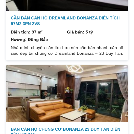
CẦN BÁN CĂN HỘ DREAMLAND BONANZA DIỆN TÍCH
97M2 3PN 2VS
Diện tích: 97 m²
Giá bán: 5 tỷ
Hướng: Đông Bắc
Nhà mình chuyển căn lớn hơn nên cần bán nhanh căn hộ
siêu đẹp tại chung cư Dreamland Bonanza – 23 Duy Tân.
Diện tích: 97m², gồm 3 ngủ + 2 vệ sinh. Thiết kế cực kỳ
hợp lý các phòng đều tràn ngập ánh sáng tự nhiên. Hướng
cửa Bắc. Ban công Tây. Tầng cao view bát ngát thoáng
mát. Nhà nguyên Bản CĐT. Giá bán: 5 tỷ có thương lượng
đẹp. Liên hệ : 0832133366
BÁN CĂN HỘ CHUNG CƯ BONANZA 23 DUY TÂN DIỆN