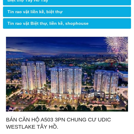
Biệt thự Tây Hồ Tây
Tin rao vặt liền kề, biệt thự
Tin rao vặt Biệt thự, liền kề, shophouse
BÁN CĂN HỘ A503 3PN CHUNG CƯ UDIC
WESTLAKE TÂY HỒ.