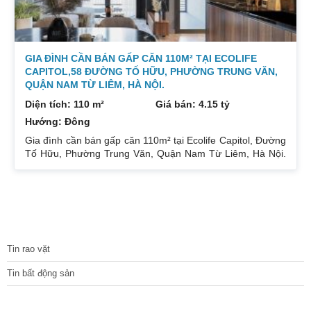
GIA ĐÌNH CẦN BÁN GẤP CĂN 110M² TẠI ECOLIFE
CAPITOL,58 ĐƯỜNG TỐ HỮU, PHƯỜNG TRUNG VĂN,
QUẬN NAM TỪ LIÊM, HÀ NỘI.
Diện tích: 110 m²
Giá bán: 4.15 tỷ
Hướng: Đông
Gia đình cần bán gấp căn 110m² tại Ecolife Capitol, Đường
Tố Hữu, Phường Trung Văn, Quận Nam Từ Liêm, Hà Nội.
Căn hoa hậu 3PN – 2WC tầng trung rất thoáng mát.
Hướng Đông Bắc mát mẻ, căn hộ có ban công thoáng mát.
Để lại nội thất cả đồ điện tử chỉ mang đi đồ cá nhân. Đầy
đủ tiện ích, dịch vụ ngay dưới chân tòa nhà. Bán 4.15 tỷ có
thương lượng. Sổ đỏ sang tên nhanh gọn. Bác nào có nhu
TIN TỨC
cầu quan tâm liên
Tin rao vặt
Tin bất động sản
CÁC DỰ ÁN MỚI NHẤT