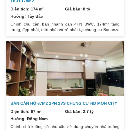
TÍCH 174M2
Diện tích: 174 m²
Giá bán: 8 tỷ
Hướng: Tây Bắc
Chính chủ cần bán nhanh căn 4PN 3WC, 174m² tầng
trung, đẹp nhất, mới nhất và rẻ nhất tại chung cư Bonanza
23 Duy Tân. Do gia chủ không còn nhu cầu sử dụng nữa,
nên cần bán lại để đầu tư cái khác, cụ thể như sau:
Hướng: TB, ban công Đông Nam. Thiết kế: 4 ngủ 3WC DT:
174m². Nội thất đẹp thiết kế sang trọng trẻ trung. Phòng
khách, bếp, thiết bị vệ sinh tất cả đều mới và sử dụng tốt.
Nhà đã có sổ pháp
BÁN CĂN HỘ 67M2 2PN 2VS CHUNG CƯ HD MON CITY
Diện tích: 67 m²
Giá bán: 2.7 tỷ
Hướng: Đông Nam
Chính chủ không có nhu cầu sử dụng chuyển nhà xuống