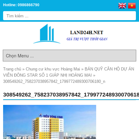
Hotline: 0986866790
Trang chủ
»
Chung cư khu vực Hoàng Mai
»
BÁN QUỸ CĂN HỘ DỰ ÁN
VIỄN ĐÔNG STAR SỐ 1 GIÁP NHỊ HOÀNG MAI
»
308549262_758237038957842_1799772489300706180_n
308549262_758237038957842_17997724893007061