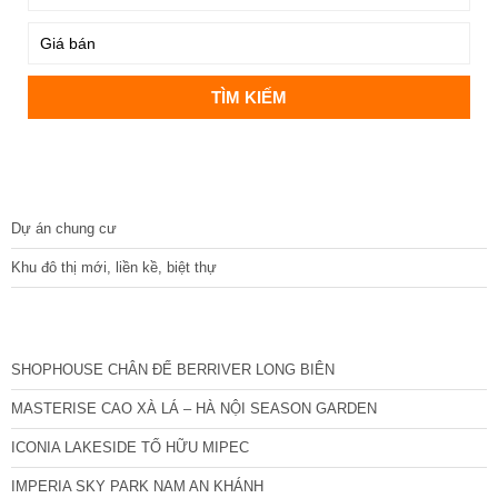
DỰ ÁN
Dự án chung cư
Khu đô thị mới, liền kề, biệt thự
CÁC DỰ ÁN MỚI NHẤT
SHOPHOUSE CHÂN ĐẾ BERRIVER LONG BIÊN
MASTERISE CAO XÀ LÁ – HÀ NỘI SEASON GARDEN
ICONIA LAKESIDE TỐ HỮU MIPEC
IMPERIA SKY PARK NAM AN KHÁNH