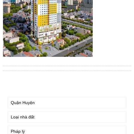
TÌM KIẾM