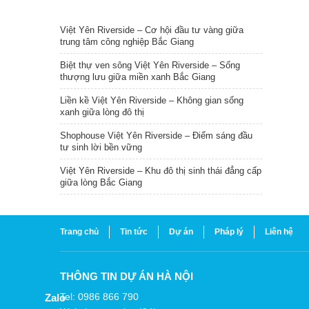
TIN NỔI BẬT
Việt Yên Riverside – Cơ hội đầu tư vàng giữa
trung tâm công nghiệp Bắc Giang
Biệt thự ven sông Việt Yên Riverside – Sống
thượng lưu giữa miền xanh Bắc Giang
Liền kề Việt Yên Riverside – Không gian sống
xanh giữa lòng đô thị
Shophouse Việt Yên Riverside – Điểm sáng đầu
tư sinh lời bền vững
Việt Yên Riverside – Khu đô thị sinh thái đẳng cấp
giữa lòng Bắc Giang
Trang chủ
Tin tức
Dự án
Pháp lý
Liên hệ
THÔNG TIN DỰ ÁN HÀ NỘI
Tel: 0986 866 790
Zalo