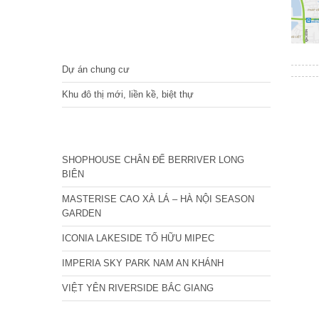
DỰ ÁN
Dự án chung cư
Khu đô thị mới, liền kề, biệt thự
CÁC DỰ ÁN MỚI NHẤT
SHOPHOUSE CHÂN ĐẾ BERRIVER LONG
BIÊN
MASTERISE CAO XÀ LÁ – HÀ NỘI SEASON
GARDEN
ICONIA LAKESIDE TỐ HỮU MIPEC
IMPERIA SKY PARK NAM AN KHÁNH
VIỆT YÊN RIVERSIDE BẮC GIANG