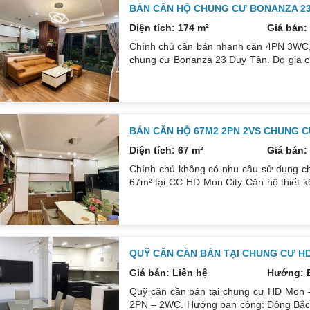
BÁN CĂN HỘ CHUNG CƯ BONANZA 23 
Diện tích: 174 m²
Giá bán: 
Chính chủ cần bán nhanh căn 4PN 3WC, 1
chung cư Bonanza 23 Duy Tân. Do gia c
để đầu tư cái khác, cụ thể như sau: H
DT: 174m². Nội thất đẹp thiết kế sang trọn
đều mới và sử dụng tốt. Nhà đã có sổ p
BÁN CĂN HỘ 67M2 2PN 2VS CHUNG C
Diện tích: 67 m²
Giá bán: 
Chính chủ không có nhu cầu sử dụng ch
67m² tại CC HD Mon City Căn hộ thiết 
Đông Nam căn góc nhiều mặt thoáng và 
cấp bán để lại toàn bộ nội thất cao cấ
24/24. Liên hệ xem nhà: 0832133366
QUỸ CĂN CẦN BÁN TẠI CHUNG CƯ H
Giá bán: Liên hệ
Hướng: 
Quỹ căn cần bán tại chung cư HD Mon –
2PN – 2WC. Hướng ban công: Đông Bắc – 