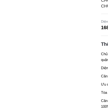
CH
CH
Diện
16
Th
Chủ 
quậ
Diện
Căn 
Ưu đ
Tòa 
Căn 
100