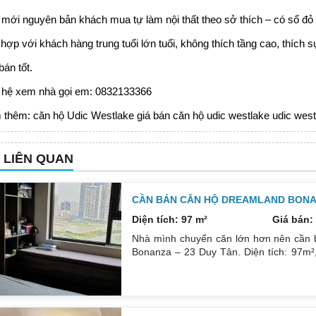
mới nguyên bản khách mua tự làm nội thất theo sở thích – có sổ đỏ 
hợp với khách hàng trung tuổi lớn tuổi, không thích tầng cao, thích 
bán tốt.
 hệ xem nhà gọi em: 0832133366
 thêm:
căn hộ Udic Westlake
giá bán căn hộ udic westlake
udic west
N LIÊN QUAN
CẦN BÁN CĂN HỘ DREAMLAND BONAN
Diện tích: 97 m²
Giá bán: 
Nhà mình chuyển căn lớn hơn nên cần 
Bonanza – 23 Duy Tân. Diện tích: 97m²,
phòng đều tràn ngập ánh sáng tự nhiên
ngát thoáng mát. Nhà nguyên Bản CĐT
0832133366