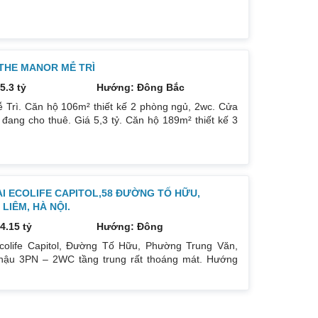
 ban công: Đông Nam. Nội thất: Nhà full đồ đẹp, Có
òng ngủ: 2PN 2WC. Hướng ban công: Tây tứ trạch. Nội
 THE MANOR MỄ TRÌ
5.3 tỷ
Hướng: Đông Bắc
 Trì. Căn hộ 106m² thiết kế 2 phòng ngủ, 2wc. Cửa
ang cho thuê. Giá 5,3 tỷ. Căn hộ 189m² thiết kế 3
Giá bán 7,4 tỷ. Cả 2 căn chủ nhà đều để lại toàn bộ
ẠI ECOLIFE CAPITOL,58 ĐƯỜNG TỐ HỮU,
IÊM, HÀ NỘI.
4.15 tỷ
Hướng: Đông
colife Capitol, Đường Tố Hữu, Phường Trung Văn,
ậu 3PN – 2WC tầng trung rất thoáng mát. Hướng
oáng mát. Để lại nội thất cả đồ điện tử chỉ mang đi
gay dưới chân tòa nhà. Bán 4.15 tỷ có thương lượng.
hu cầu quan tâm liên