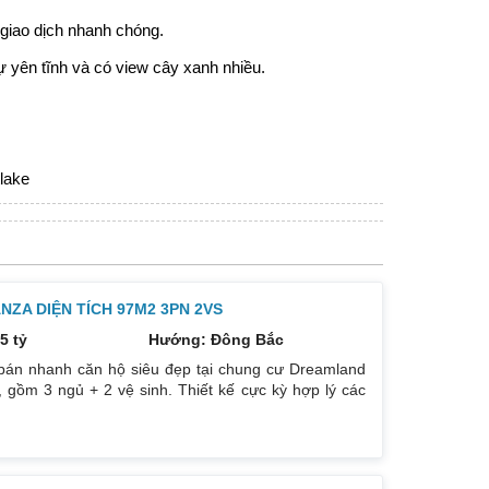
giao dịch nhanh chóng.
sự yên tĩnh và có view cây xanh nhiều.
lake
ZA DIỆN TÍCH 97M2 3PN 2VS
5 tỷ
Hướng: Đông Bắc
bán nhanh căn hộ siêu đẹp tại chung cư Dreamland
 gồm 3 ngủ + 2 vệ sinh. Thiết kế cực kỳ hợp lý các
. Hướng cửa Bắc. Ban công Tây. Tầng cao view bát
. Giá bán: 5 tỷ có thương lượng đẹp. Liên hệ :