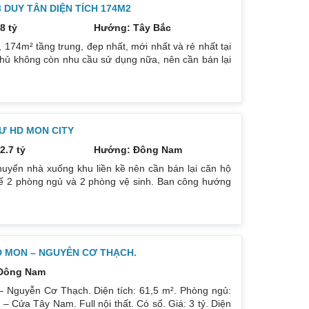
DUY TÂN DIỆN TÍCH 174M2
8 tỷ
Hướng: Tây Bắc
74m² tầng trung, đẹp nhất, mới nhất và rẻ nhất tại
hủ không còn nhu cầu sử dụng nữa, nên cần bán lại
ướng: TB, ban công Đông Nam. Thiết kế: 4 ngủ 3WC
g trẻ trung. Phòng khách, bếp, thiết bị vệ sinh tất cả
háp
Ư HD MON CITY
2.7 tỷ
Hướng: Đông Nam
uyển nhà xuống khu liền kề nên cần bán lại căn hộ
kế 2 phòng ngủ và 2 phòng vệ sinh. Ban công hướng
có ban công nhỏ phòng ngủ chính. Đồ nội thất cao
p theo phong cách Châu Âu. Sổ đỏ chính chủ xem nhà
D MON – NGUYỄN CƠ THẠCH.
Đông Nam
 Nguyễn Cơ Thạch. Diện tích: 61,5 m². Phòng ngủ:
Cửa Tây Nam. Full nội thất. Có sổ. Giá: 3 tỷ. Diện