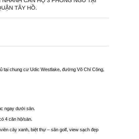
 NHANH CĂN HỘ 3 PHÒNG NGỦ TẠI
UẬN TÂY HỒ.
ủ tại
chung cư Udic Westlake
, đường Võ Chí Công,
dục ngay dưới sân.
 có 4 căn hộ/sàn.
viên cây xanh, biệt thự – sân golf, view sạch đẹp