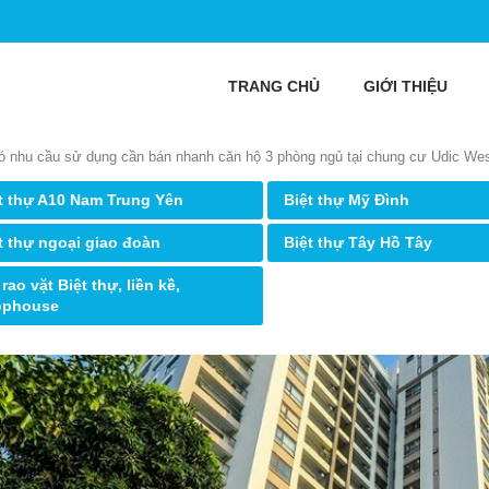
TRANG CHỦ
GIỚI THIỆU
ó nhu cầu sử dụng cần bán nhanh căn hộ 3 phòng ngủ tại chung cư Udic We
t thự A10 Nam Trung Yên
Biệt thự Mỹ Đình
t thự ngoại giao đoàn
Biệt thự Tây Hồ Tây
 rao vặt Biệt thự, liền kề,
ophouse