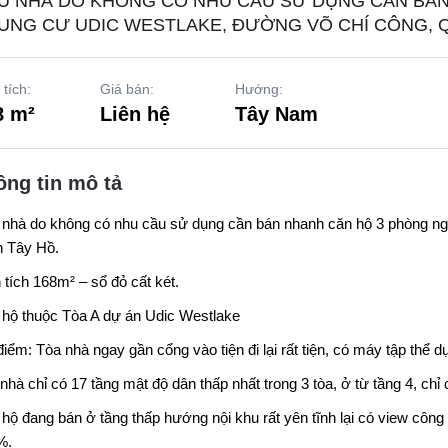
Ủ NHÀ DO KHÔNG CÓ NHU CẦU SỬ DỤNG CẦN BÁN
UNG CƯ UDIC WESTLAKE, ĐƯỜNG VÕ CHÍ CÔNG, Q
 tích:
Giá bán:
Hướng:
8 m²
Liên hệ
Tây Nam
ông tin mô tả
nhà do không có nhu cầu sử dụng cần bán nhanh căn hộ 3 phòng ng
n Tây Hồ.
 tích 168m² – sổ đỏ cất két.
hộ thuộc Tòa A dự án Udic Westlake
iểm: Tòa nhà ngay gần cổng vào tiện đi lại rất tiện, có máy tập thể 
nhà chỉ có 17 tầng mật độ dân thấp nhất trong 3 tòa, ở từ tầng 4, chỉ
hộ đang bán ở tầng thấp hướng nội khu rất yên tĩnh lại có view công 
%.