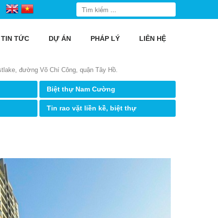
TIN TỨC
DỰ ÁN
PHÁP LÝ
LIÊN HỆ
stlake, đường Võ Chí Công, quận Tây Hồ.
Biệt thự Nam Cường
Tin rao vặt liền kề, biệt thự