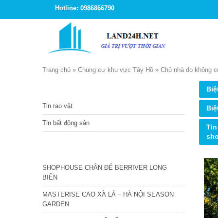
Hotline: 0986866790
Trang chủ
»
Chung cư khu vực Tây Hồ
»
Chủ nhà do không c
TIN TỨC
Biệ
Tin rao vặt
Biệ
Tin bất động sản
Tin
sh
CÁC DỰ ÁN MỚI NHẤT
SHOPHOUSE CHÂN ĐẾ BERRIVER LONG
BIÊN
MASTERISE CAO XÀ LÁ – HÀ NỘI SEASON
GARDEN