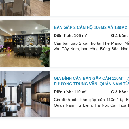
tích: 67 m². Phòng ngủ: 2PN 2WC. Hướng
sổ. Giá: 3 tỷ 250. Diện tích: 86 m². Ph
thất: Nhà full đồ. Có sổ. Giá: 4 tỷ.
BÁN GẤP 2 CĂN HỘ 106M2 VÀ 189M2
Diện tích: 106 m²
Giá bán: 
Cần bán gấp 2 căn hộ tại The Manor Mễ
vào Tây Nam, ban công Đông Bắc. Nhà đ
phòng ngủ, 2wc, 2 gác xép. Nhà đang ở. 
nội thất. Xem nhà liên hệ: 0832133366
GIA ĐÌNH CẦN BÁN GẤP CĂN 110M² T
PHƯỜNG TRUNG VĂN, QUẬN NAM TỪ L
Diện tích: 110 m²
Giá bán: 
Gia đình cần bán gấp căn 110m² tại E
Quận Nam Từ Liêm, Hà Nội. Căn hoa h
Đông Bắc mát mẻ, căn hộ có ban công th
đồ cá nhân. Đầy đủ tiện ích, dịch vụ n
Sổ đỏ sang tên nhanh gọn. Bác nào có n