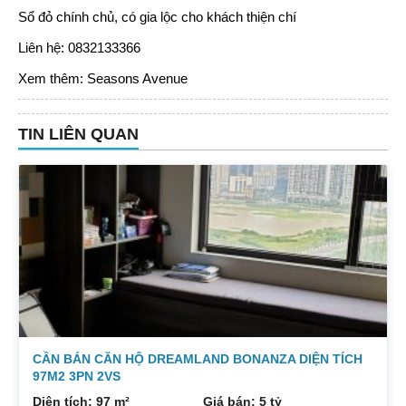
Sổ đỏ chính chủ, có gia lộc cho khách thiện chí
Liên hệ: 0832133366
Xem thêm:
Seasons Avenue
TIN LIÊN QUAN
CẦN BÁN CĂN HỘ DREAMLAND BONANZA DIỆN TÍCH
97M2 3PN 2VS
Diện tích: 97 m²
Giá bán: 5 tỷ