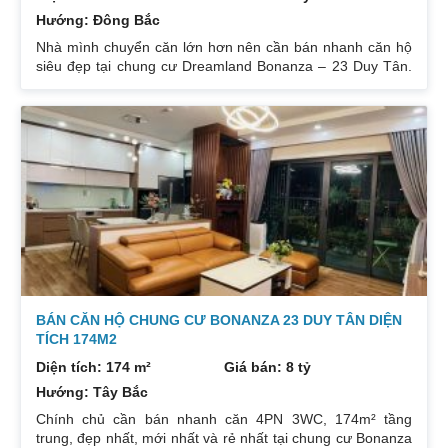
Hướng: Đông Bắc
Nhà mình chuyển căn lớn hơn nên cần bán nhanh căn hộ
siêu đẹp tại chung cư Dreamland Bonanza – 23 Duy Tân.
Diện tích: 97m², gồm 3 ngủ + 2 vệ sinh. Thiết kế cực kỳ
hợp lý các phòng đều tràn ngập ánh sáng tự nhiên. Hướng
cửa Bắc. Ban công Tây. Tầng cao view bát ngát thoáng
mát. Nhà nguyên Bản CĐT. Giá bán: 5 tỷ có thương lượng
đẹp. Liên hệ : 0832133366
BÁN CĂN HỘ CHUNG CƯ BONANZA 23 DUY TÂN DIỆN
TÍCH 174M2
Diện tích: 174 m²
Giá bán: 8 tỷ
Hướng: Tây Bắc
Chính chủ cần bán nhanh căn 4PN 3WC, 174m² tầng
trung, đẹp nhất, mới nhất và rẻ nhất tại chung cư Bonanza