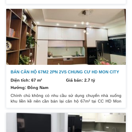
23 Duy Tân. Do gia chủ không còn nhu cầu sử dụng nữa,
nên cần bán lại để đầu tư cái khác, cụ thể như sau:
Hướng: TB, ban công Đông Nam. Thiết kế: 4 ngủ 3WC DT:
174m². Nội thất đẹp thiết kế sang trọng trẻ trung. Phòng
khách, bếp, thiết bị vệ sinh tất cả đều mới và sử dụng tốt.
Nhà đã có sổ pháp
BÁN CĂN HỘ 67M2 2PN 2VS CHUNG CƯ HD MON CITY
Diện tích: 67 m²
Giá bán: 2.7 tỷ
Hướng: Đông Nam
Chính chủ không có nhu cầu sử dụng chuyển nhà xuống
khu liền kề nên cần bán lại căn hộ 67m² tại CC HD Mon
City Căn hộ thiết kế 2 phòng ngủ và 2 phòng vệ sinh. Ban
công hướng Đông Nam căn góc nhiều mặt thoáng và có
ban công nhỏ phòng ngủ chính. Đồ nội thất cao cấp bán
để lại toàn bộ nội thất cao cấp theo phong cách Châu Âu.
Sổ đỏ chính chủ xem nhà 24/24. Liên hệ xem nhà: