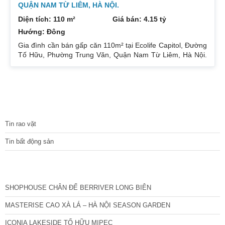
QUẬN NAM TỪ LIÊM, HÀ NỘI.
Diện tích: 110 m²
Giá bán: 4.15 tỷ
Hướng: Đông
Gia đình cần bán gấp căn 110m² tại Ecolife Capitol, Đường
Tố Hữu, Phường Trung Văn, Quận Nam Từ Liêm, Hà Nội.
Căn hoa hậu 3PN – 2WC tầng trung rất thoáng mát.
Hướng Đông Bắc mát mẻ, căn hộ có ban công thoáng mát.
Để lại nội thất cả đồ điện tử chỉ mang đi đồ cá nhân. Đầy
đủ tiện ích, dịch vụ ngay dưới chân tòa nhà. Bán 4.15 tỷ có
thương lượng. Sổ đỏ sang tên nhanh gọn. Bác nào có nhu
TIN TỨC
cầu quan tâm liên
Tin rao vặt
Tin bất động sản
CÁC DỰ ÁN MỚI NHẤT
SHOPHOUSE CHÂN ĐẾ BERRIVER LONG BIÊN
MASTERISE CAO XÀ LÁ – HÀ NỘI SEASON GARDEN
ICONIA LAKESIDE TỐ HỮU MIPEC