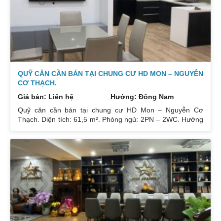
0832133366
QUỸ CĂN CẦN BÁN TẠI CHUNG CƯ HD MON – NGUYỄN
CƠ THẠCH.
Giá bán: Liên hệ
Hướng: Đông Nam
Quỹ căn cần bán tại chung cư HD Mon – Nguyễn Cơ
Thạch. Diện tích: 61,5 m². Phòng ngủ: 2PN – 2WC. Hướng
ban công: Đông Bắc – Cửa Tây Nam. Full nội thất. Có sổ.
Giá: 3 tỷ. Diện tích: 67 m². Phòng ngủ: 2PN 2WC. Hướng
ban công: Đông Nam. Nội thất: Nhà full đồ đẹp, Có sổ. Giá:
3 tỷ 250. Diện tích: 86 m². Phòng ngủ: 2PN 2WC. Hướng
ban công: Tây tứ trạch. Nội thất: Nhà full đồ. Có sổ. Giá: 4
tỷ.