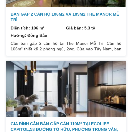
BÁN GẤP 2 CĂN HỘ 106M2 VÀ 189M2 THE MANOR MỄ
TRÌ
Diện tích: 106 m²
Giá bán: 5.3 tỷ
Hướng: Đông Bắc
Cần bán gấp 2 căn hộ tại The Manor Mễ Trì. Căn hộ
106m² thiết kế 2 phòng ngủ, 2wc. Cửa vào Tây Nam, ban
công Đông Bắc. Nhà đang cho thuê. Giá 5,3 tỷ. Căn hộ
189m² thiết kế 3 phòng ngủ, 2wc, 2 gác xép. Nhà đang ở.
Giá bán 7,4 tỷ. Cả 2 căn chủ nhà đều để lại toàn bộ nội
thất. Xem nhà liên hệ: 0832133366
GIA ĐÌNH CẦN BÁN GẤP CĂN 110M² TẠI ECOLIFE
CAPITOL,58 ĐƯỜNG TỐ HỮU, PHƯỜNG TRUNG VĂN,