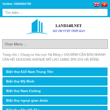
Hotline: 0986866790
Trang chủ
»
Chung cư khu vực Hà Đông
»
GIA ĐÌNH CẦN BÁN NHANH
CĂN HỘ SEASONS AVENUE MỖ LAO 134M2 3PN 2VS HÀ ĐÔNG
Biệt thự A10 Nam Trung Yên
Biệt thự Mỹ Đình
Biệt thự Nam Cường
Biệt thự ngoại giao đoàn