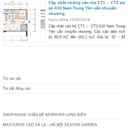
Cập nhật những căn tòa CT1 – CT2 dự
án A10 Nam Trung Yên cần chuyển
nhượng.
Ngày đăng 29/08/2019
Cập nhật căn hộ CT1 – CT2 A10 Nam Trung
Yên cần chuyển nhượng. Các căn diện tích
từ 60,9 m2 đến 102,1 m2. Giá từ: 32 – 34
triệu/m2
TIN TỨC
Tin rao vặt
Tin bất động sản
CÁC DỰ ÁN MỚI NHẤT
SHOPHOUSE CHÂN ĐẾ BERRIVER LONG BIÊN
MASTERISE CAO XÀ LÁ – HÀ NỘI SEASON GARDEN