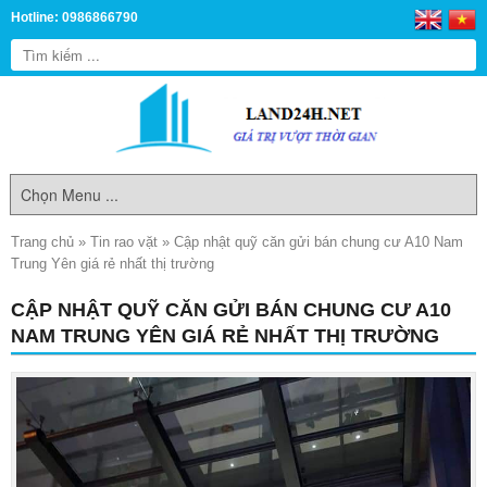
Hotline: 0986866790
Trang chủ
»
Tin rao vặt
»
Cập nhật quỹ căn gửi bán chung cư A10 Nam
Trung Yên giá rẻ nhất thị trường
CẬP NHẬT QUỸ CĂN GỬI BÁN CHUNG CƯ A10
NAM TRUNG YÊN GIÁ RẺ NHẤT THỊ TRƯỜNG