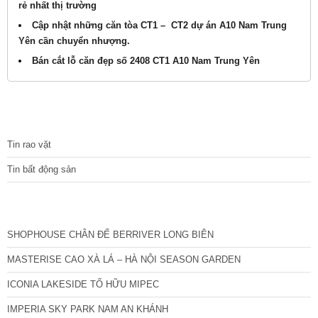
rẻ nhất thị trường
Cập nhật những căn tòa CT1 – CT2 dự án A10 Nam Trung
Yên cần chuyển nhượng.
Bán cắt lỗ căn đẹp số 2408 CT1 A10 Nam Trung Yên
TIN TỨC
Tin rao vặt
Tin bất động sản
CÁC DỰ ÁN MỚI NHẤT
SHOPHOUSE CHÂN ĐẾ BERRIVER LONG BIÊN
MASTERISE CAO XÀ LÁ – HÀ NỘI SEASON GARDEN
ICONIA LAKESIDE TỐ HỮU MIPEC
IMPERIA SKY PARK NAM AN KHÁNH