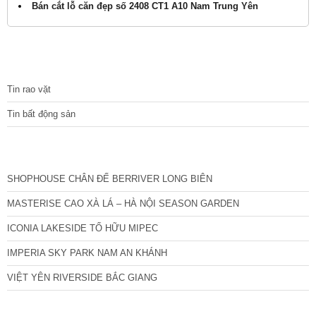
Bán cắt lỗ căn đẹp số 2408 CT1 A10 Nam Trung Yên
TIN TỨC
Tin rao vặt
Tin bất động sản
CÁC DỰ ÁN MỚI NHẤT
SHOPHOUSE CHÂN ĐẾ BERRIVER LONG BIÊN
MASTERISE CAO XÀ LÁ – HÀ NỘI SEASON GARDEN
ICONIA LAKESIDE TỐ HỮU MIPEC
IMPERIA SKY PARK NAM AN KHÁNH
VIỆT YÊN RIVERSIDE BẮC GIANG
TIN NỔI BẬT