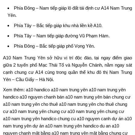
Phía Đông – Nam tiếp giáp lô đất
tái định cư A14 Nam Trung
Yên
.
Phía Tây – Bắc tiếp giáp khu nhà
liền kề A10
.
Phía Tây – Nam tiếp giáp đường Vũ Phạm Hàm.
Phía Đông – Bắc tiếp giáp phố Vọng Yên.
A10 Nam Trung Yên
sở hữu vị trí độc đáo, tại ngay điểm giao
giữa 2 tuyến phố Mạc Thái Tổ và Nguyễn Chánh, nằm ngay sát
cạnh chung cư A14 cùng trong quần thể khu đô thị Nam Trung
Yên – Cầu Giấy – Hà Nội.
Xem thêm:
a10 handico
a10 nam trung yên
a10 nam trung yên
handico
a10 nguyen chanh
bán a10 nam trung yên
bán chung cư
a10 nam trung yên
cho thuê a10 nam trung yên
cho thuê chung
cư a10 nam trung yên
chung cư a10 nam trung yên
chung cư
a10 nam trung yên handico
chung cu a10 nguyen canh
dự án a10
nam trung yên
dự án a10 nam trung yên handico
du an a10
nguyen chanh
mặt bằng a10 nam trung yên
mặt bằng chung cư