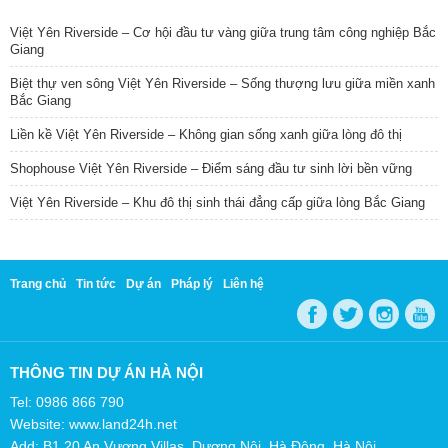
Việt Yên Riverside – Cơ hội đầu tư vàng giữa trung tâm công nghiệp Bắc
Giang
Biệt thự ven sông Việt Yên Riverside – Sống thượng lưu giữa miền xanh
Bắc Giang
Liền kề Việt Yên Riverside – Không gian sống xanh giữa lòng đô thị
Shophouse Việt Yên Riverside – Điểm sáng đầu tư sinh lời bền vững
Việt Yên Riverside – Khu đô thị sinh thái đẳng cấp giữa lòng Bắc Giang
Trang chủ
Tin tức
Dự án
Pháp lý
Liên hệ
THÔNG TIN DỰ ÁN HÀ NỘI
Tel: 0986 866 790
Website: www.land24h.net
Add: B1.20 An Vượng Villas, Dương Nội, Hà Đông, Hà Nội