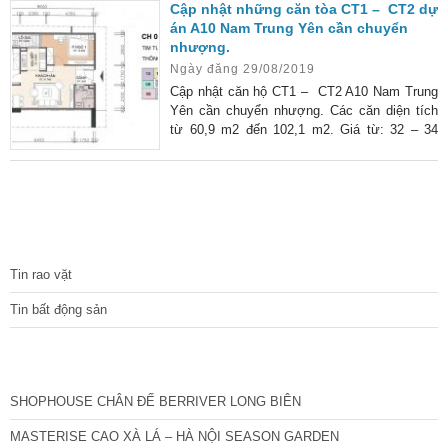
Cập nhật những căn tòa CT1 – CT2 dự
án A10 Nam Trung Yên cần chuyển
nhượng.
Ngày đăng 29/08/2019
Cập nhật căn hộ CT1 – CT2 A10 Nam Trung
Yên cần chuyển nhượng. Các căn diện tích
từ 60,9 m2 đến 102,1 m2. Giá từ: 32 – 34
triệu/m2
TIN TỨC
Tin rao vặt
Tin bất động sản
CÁC DỰ ÁN MỚI NHẤT
SHOPHOUSE CHÂN ĐẾ BERRIVER LONG BIÊN
MASTERISE CAO XÀ LÁ – HÀ NỘI SEASON GARDEN