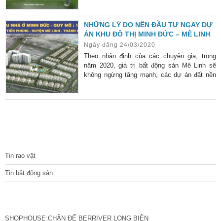
một cách chóng mặt đơn giá của BĐS Mê
Linh.
NHỮNG LÝ DO NÊN ĐẦU TƯ NGAY DỰ
ÁN KHU ĐÔ THỊ MINH ĐỨC – MÊ LINH
Ngày đăng 24/03/2020
Theo nhận định của các chuyên gia, trong
năm 2020, giá trị bất động sản Mê Linh sẽ
không ngừng tăng mạnh, các dự án đất nền
“chìm trong giấc ngủ” sẽ được đà hưởng lợi
lớn, tiêu biểu là siêu phẩm dự án Khu đô Thị
Minh Đức hiện nay.
TIN TỨC
Tin rao vặt
Tin bất động sản
CÁC DỰ ÁN MỚI NHẤT
SHOPHOUSE CHÂN ĐẾ BERRIVER LONG BIÊN