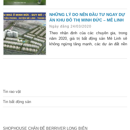
một cách chóng mặt đơn giá của BĐS Mê
Linh.
NHỮNG LÝ DO NÊN ĐẦU TƯ NGAY DỰ
ÁN KHU ĐÔ THỊ MINH ĐỨC – MÊ LINH
Ngày đăng 24/03/2020
Theo nhận định của các chuyên gia, trong
năm 2020, giá trị bất động sản Mê Linh sẽ
không ngừng tăng mạnh, các dự án đất nền
“chìm trong giấc ngủ” sẽ được đà hưởng lợi
lớn, tiêu biểu là siêu phẩm dự án Khu đô Thị
Minh Đức hiện nay.
TIN TỨC
Tin rao vặt
Tin bất động sản
CÁC DỰ ÁN MỚI NHẤT
SHOPHOUSE CHÂN ĐẾ BERRIVER LONG BIÊN