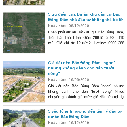
ưu điểm thực tế hay chỉ là “chiêu trò” của cò
mồi? Hãy cùng chúng tôi tìm hiểu kỹ thông tin
5 ưu điểm của Dự án khu dân cư Bắc
ngay dưới đây. Bạn sẽ biết được đây có thực
Đồng Đầm nhà đầu tư không thể bỏ lỡ
sự là kênh đầu tư hấp dẫn hay không. Dự án
Ngày đăng 08/12/2020
đất nền Bắc Đồng Đầm có tính thanh
Phân phối dự án Đất đấu giá Bắc Đồng Đầm,
Tiền Hải, Thái Bình. Gồm 289 lô từ 90 – 110
m2. Giá chỉ từ 12 tr/m2. Hotline: 0906 288
928
Giá đất nền Bắc Đồng Đầm “ngon”
nhưng không dành cho dân “lướt
sóng”
Ngày đăng 16/06/2020
Giá đất nền Bắc Đồng Đầm “ngon” nhưng
không dành cho dân “lướt sóng” Nhiều
chuyên gia đánh giá mức giá đất nền tại dự
án Bắc Đầm Đồng rất “ngon”. Tuy nhiên, với
những nhà đầu tư mang theo tâm lý “lướt
3 yếu tố ảnh hưởng đến tâm lý đầu tư
sóng” cần cân nhắc thật kỹ trước khi lựa
dự án Bắc Đồng Đầm
chọn “rót” tiền. Điều này xuất phát từ tình
Ngày đăng 16/12/2019
hình thực tế của dự án và cả tình hình bất