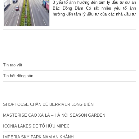
động sản ở các khu vực xung quanh. Vì sao
3 yếu tố ảnh hưởng đến tâm lý đầu tư dự án
nói giá đất nền ở Bắc Đồng Đầm
Bắc Đồng Đầm Có rất nhiều yếu tố ảnh
hưởng đến tâm lý đầu tư của các nhà đầu tư
bất động sản hiện nay. Vậy cụ thể đó là yếu
tố nào? Chúng tôi sẽ “bật mí” cụ thể thông tin
ngay dưới đây. Nếu bạn đang có ý định đầu
tư vào dự án này thì đừng bỏ qua những chia
sẻ hữu ích qua bài viết sau. Phát triển quanh
khu công nghiệp ảnh hưởng đến
TIN TỨC
Tin rao vặt
Tin bất động sản
CÁC DỰ ÁN MỚI NHẤT
SHOPHOUSE CHÂN ĐẾ BERRIVER LONG BIÊN
MASTERISE CAO XÀ LÁ – HÀ NỘI SEASON GARDEN
ICONIA LAKESIDE TỐ HỮU MIPEC
IMPERIA SKY PARK NAM AN KHÁNH