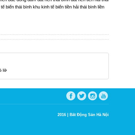
tế biển thái bình
khu kinh tế biển tiền hải thái bình
liền
ỏ lỡ
2016 |
Bất Động Sản Hà Nội