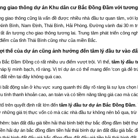
ầng giao thông dự án Khu dân cư Bắc Đồng Đầm với tương 
ng giao thông cũng là vấn đề được nhiều nhà đầu tư quan tâm, với lợ
Ninh Bình, Nam Định, Thái Bình, Hải Phòng. Đường vành đai 30 m t
rất ấn tượng cho giao thông tương lai. Trung tâm phát triển công ng
 điểm của tỉnh Thái Bình cũng như của miền Bắc.
lợi thế của dự án cũng ảnh hưởng đến tâm lý đầu tư vào đ
 Bắc Đầm Đồng có rất nhiều ưu điểm vượt trội. Vì thế,
tâm lý đầu 
pháp lý minh bạch, rõ ràng. Vị trí dự án có thể mang đến ‘con gà đẻ t
đất nền tại đây không quá cao.
i bất động sản ở khu vực xung quanh thì đây rõ ràng là sự lựa chọn
u tính thanh khoản cao, an toàn và có tiềm năng tăng giá cao mà c
tố trên quyết định rất lớn đến
tâm lý đầu tư
dự án Bắc Đồng Đầm
.
ừ những giá trị thực vốn có mà các nhà đầu tư không nên bỏ qua, trừ
thêm:
bán đất đấu giá tiền hải thái bình
biệt thự bắc đồng đầm
biệt thự
iền hải
dự án bắc đồng đầm tiền hải thái bình
dự án đất đấu giá bắc 
n thái bình
đất đấu giá bắc đồng đầm
đất đấu giá tiền hải thái bình
đất