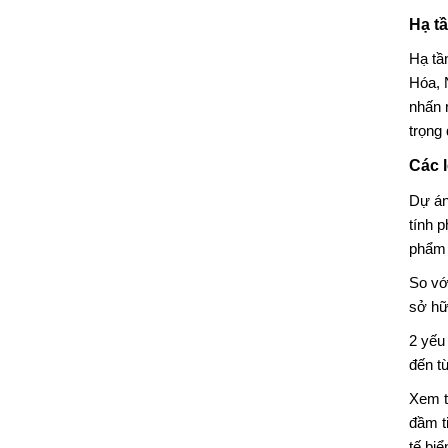
Hạ t
Hạ tầ
Hóa, 
nhấn 
trọng
Các 
Dự án
tính 
phẩm 
So vớ
sở hữ
2 yếu 
đến t
Xem 
đầm t
tế biể