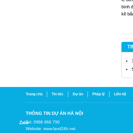
bình
đ
kề bắ
TI
Trang chủ
Tin tức
Dự án
Pháp lý
Liên hệ
THÔNG TIN DỰ ÁN HÀ NỘI
Tel: 0986 866 790
Zalo
Website: www.land24h.net