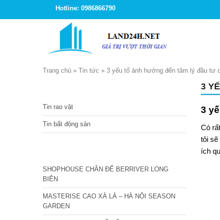
Hotline: 0986866790
Trang chủ
»
Tin tức
»
3 yếu tố ảnh hưởng đến tâm lý đầu tư
3 Y
TIN TỨC
Tin rao vặt
3 yế
Tin bất động sản
Có rấ
tôi s
CÁC DỰ ÁN MỚI NHẤT
ích qu
SHOPHOUSE CHÂN ĐẾ BERRIVER LONG
BIÊN
MASTERISE CAO XÀ LÁ – HÀ NỘI SEASON
GARDEN