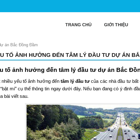
TRANG CHỦ
GIỚI THIỆU
 dự án Bắc Đồng Đầm
ẾU TỐ ẢNH HƯỞNG ĐẾN TÂM LÝ ĐẦU TƯ DỰ ÁN B
u tố ảnh hưởng đến tâm lý đầu tư
dự án Bắc Đồ
t nhiều yếu tố ảnh hưởng đến
tâm lý đầu tư
của các nhà đầu tư bất 
ẽ “bật mí” cụ thể thông tin ngay dưới đây. Nếu bạn đang có ý định 
a bài viết sau.