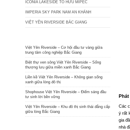
ICONIA LAKESIDE TỐ HỮU MIPEC
IMPERIA SKY PARK NAM AN KHÁNH
VIỆT YÊN RIVERSIDE BẮC GIANG
TIN NỔI BẬT
Việt Yên Riverside – Cơ hội đầu tư vàng giữa
trung tâm công nghiệp Bắc Giang
Biệt thự ven sông Việt Yên Riverside – Sống
thượng lưu giữa miền xanh Bắc Giang
Liền kề Việt Yên Riverside – Không gian sống
xanh giữa lòng đô thị
Shophouse Việt Yên Riverside – Điểm sáng đầu
Phát
tư sinh lời bền vững
Các c
Việt Yên Riverside – Khu đô thị sinh thái đẳng cấp
giữa lòng Bắc Giang
ý rất
gia đ
nhà đ