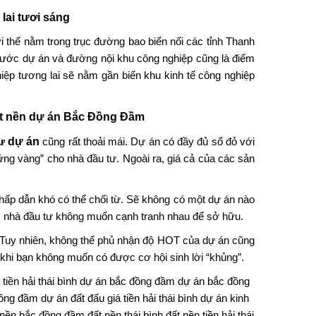
lai tươi sáng
i thế nằm trong trục đường bao biển nối các tỉnh Thanh
rước dự án và đường nội khu công nghiệp cũng là điểm
hiệp tương lai sẽ nằm gần biển khu kinh tế công nghiệp
ất nền
dự án
Bắc Đồng Đầm
tư
dự án
cũng rất thoải mái. Dự án có đầy đủ sổ đỏ với
rứng vàng” cho nhà đầu tư. Ngoài ra, giá cả của các sản
 hấp dẫn khó có thể chối từ. Sẽ không có một dự án nào
ác nhà đầu tư không muốn cạnh tranh nhau để sở hữu.
 Tuy nhiên, không thể phủ nhận độ HOT của dự án cũng
 khi bạn không muốn có được cơ hội sinh lời “khủng”.
 tiền hải thái bình
dự án bắc đồng đầm
dự án bắc đồng
đồng đầm
dự án đất đấu giá tiền hải thái bình
dự án kinh
 nền bắc đồng đầm
đất nền thái bình
đất nền tiền hải thái