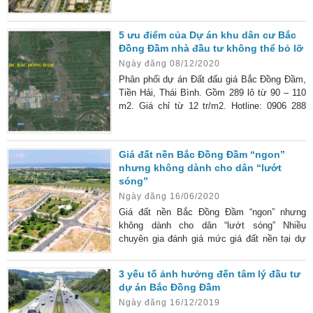
ưu điểm thực tế hay chỉ là “chiêu trò” của cò
mồi? Hãy cùng chúng tôi tìm hiểu kỹ thông tin
5 ưu điểm của Dự án khu dân cư Bắc
ngay dưới đây. Bạn sẽ biết được đây có thực
Đồng Đầm nhà đầu tư không thể bỏ lỡ
sự là kênh đầu tư hấp dẫn hay không. Dự án
Ngày đăng 08/12/2020
đất nền Bắc Đồng Đầm có tính thanh
Phân phối dự án Đất đấu giá Bắc Đồng Đầm,
Tiền Hải, Thái Bình. Gồm 289 lô từ 90 – 110
m2. Giá chỉ từ 12 tr/m2. Hotline: 0906 288
928
Giá đất nền Bắc Đồng Đầm “ngon”
nhưng không dành cho dân “lướt
sóng”
Ngày đăng 16/06/2020
Giá đất nền Bắc Đồng Đầm “ngon” nhưng
không dành cho dân “lướt sóng” Nhiều
chuyên gia đánh giá mức giá đất nền tại dự
án Bắc Đầm Đồng rất “ngon”. Tuy nhiên, với
những nhà đầu tư mang theo tâm lý “lướt
3 yếu tố ảnh hưởng đến tâm lý đầu tư
sóng” cần cân nhắc thật kỹ trước khi lựa
dự án Bắc Đồng Đầm
chọn “rót” tiền. Điều này xuất phát từ tình
Ngày đăng 16/12/2019
hình thực tế của dự án và cả tình hình bất