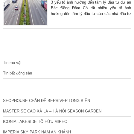
động sản ở các khu vực xung quanh. Vì sao
3 yếu tố ảnh hưởng đến tâm lý đầu tư dự án
nói giá đất nền ở Bắc Đồng Đầm
Bắc Đồng Đầm Có rất nhiều yếu tố ảnh
hưởng đến tâm lý đầu tư của các nhà đầu tư
bất động sản hiện nay. Vậy cụ thể đó là yếu
tố nào? Chúng tôi sẽ “bật mí” cụ thể thông tin
ngay dưới đây. Nếu bạn đang có ý định đầu
tư vào dự án này thì đừng bỏ qua những chia
sẻ hữu ích qua bài viết sau. Phát triển quanh
khu công nghiệp ảnh hưởng đến
TIN TỨC
Tin rao vặt
Tin bất động sản
CÁC DỰ ÁN MỚI NHẤT
SHOPHOUSE CHÂN ĐẾ BERRIVER LONG BIÊN
MASTERISE CAO XÀ LÁ – HÀ NỘI SEASON GARDEN
ICONIA LAKESIDE TỐ HỮU MIPEC
IMPERIA SKY PARK NAM AN KHÁNH