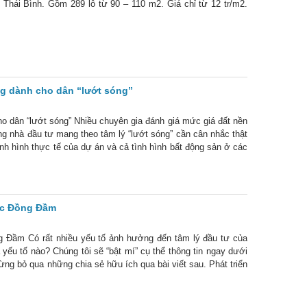
Thái Bình. Gồm 289 lô từ 90 – 110 m2. Giá chỉ từ 12 tr/m2.
g dành cho dân “lướt sóng”
 dân “lướt sóng” Nhiều chuyên gia đánh giá mức giá đất nền
ng nhà đầu tư mang theo tâm lý “lướt sóng” cần cân nhắc thật
tình hình thực tế của dự án và cả tình hình bất động sản ở các
ng Đầm
ắc Đồng Đầm
g Đầm Có rất nhiều yếu tố ảnh hưởng đến tâm lý đầu tư của
 yếu tố nào? Chúng tôi sẽ “bật mí” cụ thể thông tin ngay dưới
ừng bỏ qua những chia sẻ hữu ích qua bài viết sau. Phát triển