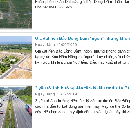
Phân phối dự án Đất đấu giá Bắc Đồng Đầm, Tiền Hải, 
Hotline: 0906 288 928
Giá đất nền Bắc Đồng Đầm “ngon” nhưng khôn
Ngày đăng 16/06/2020
Giá đất nền Bắc Đồng Đầm “ngon” nhưng không dành cho
tại dự án Bắc Đầm Đồng rất “ngon”. Tuy nhiên, với nhữ
kỹ trước khi lựa chọn “rót” tiền. Điều này xuất phát từ 
khu vực xung quanh. Vì sao nói giá đất nền ở Bắc Đồ
3 yếu tố ảnh hưởng đến tâm lý đầu tư dự án B
Ngày đăng 16/12/2019
3 yếu tố ảnh hưởng đến tâm lý đầu tư dự án Bắc Đồn
các nhà đầu tư bất động sản hiện nay. Vậy cụ thể đó là
đây. Nếu bạn đang có ý định đầu tư vào dự án này thì đ
quanh khu công nghiệp ảnh hưởng đến