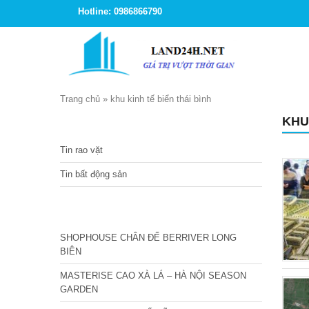
Hotline: 0986866790
Trang chủ
»
khu kinh tế biển thái bình
KHU
TIN TỨC
Tin rao vặt
Tin bất động sản
CÁC DỰ ÁN MỚI NHẤT
SHOPHOUSE CHÂN ĐẾ BERRIVER LONG
BIÊN
MASTERISE CAO XÀ LÁ – HÀ NỘI SEASON
GARDEN