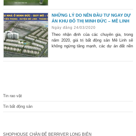
một cách chóng mặt đơn giá của BĐS Mê
Linh.
NHỮNG LÝ DO NÊN ĐẦU TƯ NGAY DỰ
ÁN KHU ĐÔ THỊ MINH ĐỨC – MÊ LINH
Ngày đăng 24/03/2020
Theo nhận định của các chuyên gia, trong
năm 2020, giá trị bất động sản Mê Linh sẽ
không ngừng tăng mạnh, các dự án đất nền
“chìm trong giấc ngủ” sẽ được đà hưởng lợi
lớn, tiêu biểu là siêu phẩm dự án Khu đô Thị
Minh Đức hiện nay.
TIN TỨC
Tin rao vặt
Tin bất động sản
CÁC DỰ ÁN MỚI NHẤT
SHOPHOUSE CHÂN ĐẾ BERRIVER LONG BIÊN