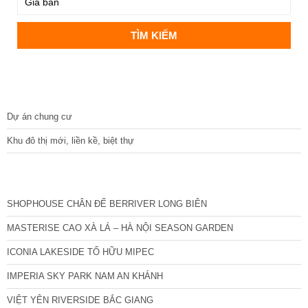
DỰ ÁN
Dự án chung cư
Khu đô thị mới, liền kề, biệt thự
CÁC DỰ ÁN MỚI NHẤT
SHOPHOUSE CHÂN ĐẾ BERRIVER LONG BIÊN
MASTERISE CAO XÀ LÁ – HÀ NỘI SEASON GARDEN
ICONIA LAKESIDE TỐ HỮU MIPEC
IMPERIA SKY PARK NAM AN KHÁNH
VIỆT YÊN RIVERSIDE BẮC GIANG