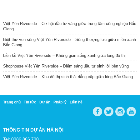
TIN NỔI BẬT
Việt Yên Riverside – Cơ hội đầu tư vàng giữa trung tâm công nghiệp Bắc
Giang
Biệt thự ven sông Việt Yên Riverside – Sống thượng lưu giữa miền xanh
Bắc Giang
Liền kề Việt Yên Riverside – Không gian sống xanh giữa lòng đô thị
Shophouse Việt Yên Riverside – Điểm sáng đầu tư sinh lời bền vững
Việt Yên Riverside – Khu đô thị sinh thái đẳng cấp giữa lòng Bắc Giang
Trang chủ
Tin tức
Dự án
Pháp lý
Liên hệ
THÔNG TIN DỰ ÁN HÀ NỘI
Tel: 0986 866 790