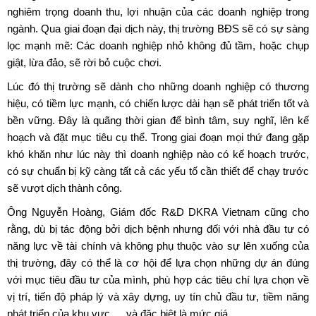
nghiêm trọng doanh thu, lợi nhuận của các doanh nghiệp trong
ngành. Qua giai đoạn đại dịch này, thị trường BĐS sẽ có sự sàng
lọc mạnh mẽ: Các doanh nghiệp nhỏ không đủ tầm, hoặc chụp
giật, lừa đảo, sẽ rời bỏ cuộc chơi.
Lúc đó thị trường sẽ dành cho những doanh nghiệp có thương
hiệu, có tiềm lực mạnh, có chiến lược dài hạn sẽ phát triển tốt và
bền vững. Đây là quãng thời gian để bình tâm, suy nghĩ, lên kế
hoạch và đặt mục tiêu cụ thể. Trong giai đoạn mọi thứ đang gặp
khó khăn như lúc này thì doanh nghiệp nào có kế hoạch trước,
có sự chuẩn bị kỹ càng tất cả các yếu tố cần thiết để chạy trước
sẽ vượt dịch thành công.
Ông Nguyễn Hoàng, Giám đốc R&D DKRA Vietnam cũng cho
rằng, dù bị tác động bởi dịch bệnh nhưng đối với nhà đầu tư có
năng lực về tài chính và không phụ thuộc vào sự lên xuống của
thị trường, đây có thể là cơ hội để lựa chọn những dự án đúng
với mục tiêu đầu tư của mình, phù hợp các tiêu chí lựa chọn về
vị trí, tiến độ pháp lý và xây dựng, uy tín chủ đầu tư, tiềm năng
phát triển của khu vực,… và đặc biệt là mức giá.