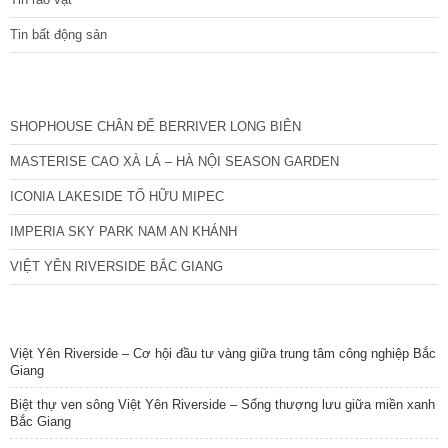
Tin bất động sản
CÁC DỰ ÁN MỚI NHẤT
SHOPHOUSE CHÂN ĐẾ BERRIVER LONG BIÊN
MASTERISE CAO XÀ LÁ – HÀ NỘI SEASON GARDEN
ICONIA LAKESIDE TỐ HỮU MIPEC
IMPERIA SKY PARK NAM AN KHÁNH
VIỆT YÊN RIVERSIDE BẮC GIANG
TIN NỔI BẬT
Việt Yên Riverside – Cơ hội đầu tư vàng giữa trung tâm công nghiệp Bắc
Giang
Biệt thự ven sông Việt Yên Riverside – Sống thượng lưu giữa miền xanh
Bắc Giang