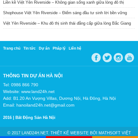
Liền kề Việt Yên Riverside – Không gian sống xanh giữa lòng đô thị
Shophouse Việt Yên Riverside – Điểm sáng đầu tư sinh lời bền vững
Việt Yên Riverside – Khu đô thị sinh thái đẳng cấp giữa lòng Bắc Giang
Trang chủ
Tin tức
Dự án
Pháp lý
Liên hệ
THÔNG TIN DỰ ÁN HÀ NỘI
Tel: 0986 866 790
Website: www.land24h.net
Add: B1.20 An Vượng Villas, Dương Nội, Hà Đông, Hà Nội
Email: hanoiland24h.net@gmail.com
2016 |
Bất Động Sản Hà Nội
© 2017 LAND24H.NET. THIẾT KẾ WEBSITE BỞI
MATHSOFT VIỆT