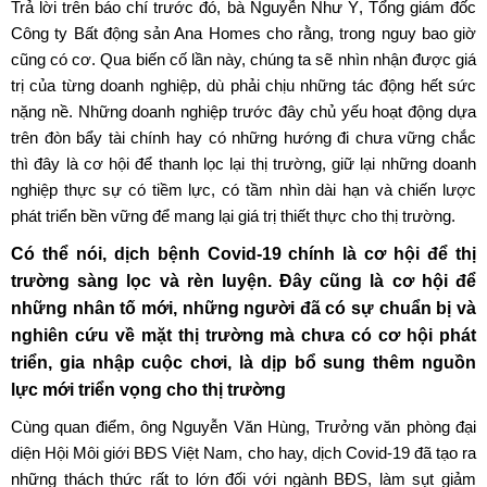
Trả lời trên báo chí trước đó, bà Nguyễn Như Ý, Tổng giám đốc
Công ty Bất động sản Ana Homes cho rằng, trong nguy bao giờ
cũng có cơ. Qua biến cố lần này, chúng ta sẽ nhìn nhận được giá
trị của từng doanh nghiệp, dù phải chịu những tác động hết sức
nặng nề. Những doanh nghiệp trước đây chủ yếu hoạt động dựa
trên đòn bẩy tài chính hay có những hướng đi chưa vững chắc
thì đây là cơ hội để thanh lọc lại thị trường, giữ lại những doanh
nghiệp thực sự có tiềm lực, có tầm nhìn dài hạn và chiến lược
phát triển bền vững để mang lại giá trị thiết thực cho thị trường.
Có thể nói, dịch bệnh Covid-19 chính là cơ hội để thị
trường sàng lọc và rèn luyện. Đây cũng là cơ hội để
những nhân tố mới, những người đã có sự chuẩn bị và
nghiên cứu về mặt thị trường mà chưa có cơ hội phát
triển, gia nhập cuộc chơi, là dịp bổ sung thêm nguồn
lực mới triển vọng cho thị trường
Cùng quan điểm, ông Nguyễn Văn Hùng, Trưởng văn phòng đại
diện
Hội Môi giới BĐS Việt Nam
, cho hay, dịch Covid-19 đã tạo ra
những thách thức rất to lớn đối với ngành BĐS, làm sụt giảm