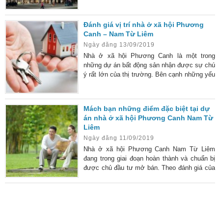
tinh tế mà còn có nhiều tiện ích rất nổi bật.
Đây chính là một trong những điểm khác biệt
Đánh giá vị trí nhà ở xã hội Phương
mà chủ đầu tư mang đến cho khách hàng khi
Canh – Nam Từ Liêm
đặt niềm tin lựa chọn dự án để an cư. Tiện
Ngày đăng 13/09/2019
ích tại noxh Phương Canh có gì đặc biệt
Nhà ở xã hội Phương Canh là một trong
những dự án bất động sản nhận được sự chú
ý rất lớn của thị trường. Bên cạnh những yếu
tố về thiết kế, tiện ích thì vị trí chính là điểm
giúp giá trị của dự án được đánh giá cao hơn
nhiều so với mặt bằng chung. Liệu vị trí của
Mách bạn những điểm đặc biệt tại dự
dự án nhà ở xã hội Phương Canh có gì đặc
án nhà ở xã hội Phương Canh Nam Từ
biệt? Chúng tôi sẽ chia sẻ một vài thông tin
Liêm
cơ bản dưới đây để cán bộ
Ngày đăng 11/09/2019
Nhà ở xã hội Phương Canh Nam Từ Liêm
đang trong giai đoạn hoàn thành và chuẩn bị
được chủ đầu tư mở bán. Theo đánh giá của
các chuyên gia bất động sản thì dự án này có
nhiều điểm khác biệt so với những dự án nhà
ở xã hội thông thường khác. Đó cũng là lý do
khiến dự án nhận được sự chú ý rất lớn của
thị trường. Dự án chung cư nhà ở xã hội