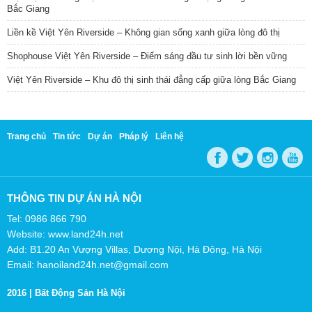
Bắc Giang
Liền kề Việt Yên Riverside – Không gian sống xanh giữa lòng đô thị
Shophouse Việt Yên Riverside – Điểm sáng đầu tư sinh lời bền vững
Việt Yên Riverside – Khu đô thị sinh thái đẳng cấp giữa lòng Bắc Giang
Trang chủ
Tin tức
Dự án
Pháp lý
Liên hệ
THÔNG TIN DỰ ÁN HÀ NỘI
Tel: 0986 866 790
Website: www.land24h.net
Add: B1.20 An Vượng Villas, Dương Nội, Hà Đông, Hà Nội
Email: hanoiland24h.net@gmail.com
2016 |
Bất Động Sản Hà Nội