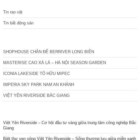
TIN TỨC
Phương Canh có điểm gì đặc biệt? Câu trả
Tin rao vặt
Tin bất động sản
CÁC DỰ ÁN MỚI NHẤT
SHOPHOUSE CHÂN ĐẾ BERRIVER LONG BIÊN
MASTERISE CAO XÀ LÁ – HÀ NỘI SEASON GARDEN
ICONIA LAKESIDE TỐ HỮU MIPEC
IMPERIA SKY PARK NAM AN KHÁNH
VIỆT YÊN RIVERSIDE BẮC GIANG
TIN NỔI BẬT
Việt Yên Riverside – Cơ hội đầu tư vàng giữa trung tâm công nghiệp Bắc
Giang
Biệt thự ven sông Việt Yên Riverside – Sống thượng lưu giữa miền xanh