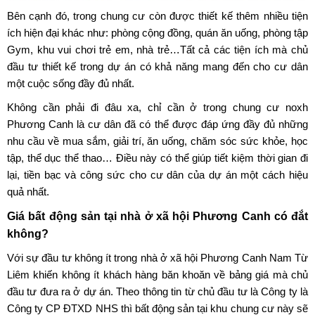
Bên cạnh đó, trong chung cư còn được thiết kế thêm nhiều tiện
ích hiện đại khác như: phòng cộng đồng, quán ăn uống, phòng tập
Gym, khu vui chơi trẻ em, nhà trẻ…Tất cả các tiện ích mà chủ
đầu tư thiết kế trong dự án có khả năng mang đến cho cư dân
một cuộc sống đầy đủ nhất.
Không cần phải đi đâu xa, chỉ cần ở trong
chung cư noxh
Phương Canh
là cư dân đã có thể được đáp ứng đầy đủ những
nhu cầu về mua sắm, giải trí, ăn uống, chăm sóc sức khỏe, học
tập, thể dục thể thao… Điều này có thể giúp tiết kiệm thời gian đi
lại, tiền bạc và công sức cho cư dân của dự án một cách hiệu
quả nhất.
Giá bất động sản tại nhà ở xã hội Phương Canh có đắt
không?
Với sự đầu tư không ít trong
nhà ở xã hội Phương Canh Nam Từ
Liêm
khiến không ít khách hàng băn khoăn về bảng giá mà chủ
đầu tư đưa ra ở dự án. Theo thông tin từ chủ đầu tư là Công ty là
Công ty CP ĐTXD NHS thì bất động sản tại khu chung cư này sẽ