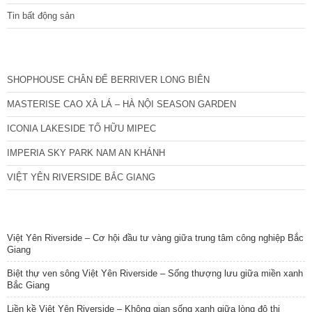
Tin bất động sản
CÁC DỰ ÁN MỚI NHẤT
SHOPHOUSE CHÂN ĐẾ BERRIVER LONG BIÊN
MASTERISE CAO XÀ LÁ – HÀ NỘI SEASON GARDEN
ICONIA LAKESIDE TỐ HỮU MIPEC
IMPERIA SKY PARK NAM AN KHÁNH
VIỆT YÊN RIVERSIDE BẮC GIANG
TIN NỔI BẬT
Việt Yên Riverside – Cơ hội đầu tư vàng giữa trung tâm công nghiệp Bắc
Giang
Biệt thự ven sông Việt Yên Riverside – Sống thượng lưu giữa miền xanh
Bắc Giang
Liền kề Việt Yên Riverside – Không gian sống xanh giữa lòng đô thị