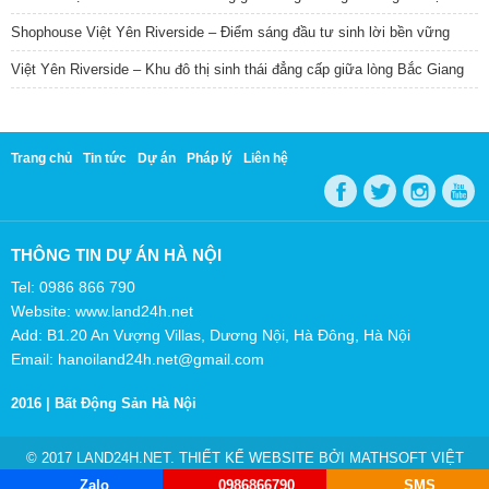
Shophouse Việt Yên Riverside – Điểm sáng đầu tư sinh lời bền vững
Việt Yên Riverside – Khu đô thị sinh thái đẳng cấp giữa lòng Bắc Giang
Trang chủ
Tin tức
Dự án
Pháp lý
Liên hệ
THÔNG TIN DỰ ÁN HÀ NỘI
Tel: 0986 866 790
Website: www.land24h.net
Add: B1.20 An Vượng Villas, Dương Nội, Hà Đông, Hà Nội
Email: hanoiland24h.net@gmail.com
2016 |
Bất Động Sản Hà Nội
© 2017 LAND24H.NET. THIẾT KẾ WEBSITE BỞI
MATHSOFT VIỆT
NAM
Zalo
0986866790
SMS