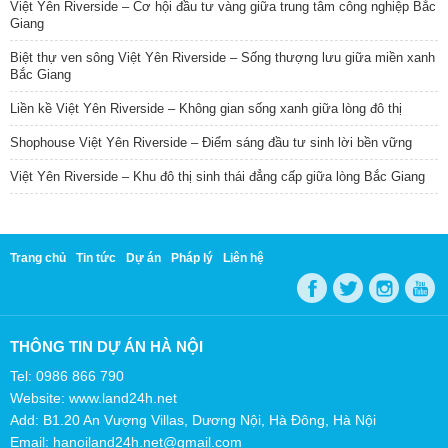
Việt Yên Riverside – Cơ hội đầu tư vàng giữa trung tâm công nghiệp Bắc
Giang
Biệt thự ven sông Việt Yên Riverside – Sống thượng lưu giữa miền xanh
Bắc Giang
Liền kề Việt Yên Riverside – Không gian sống xanh giữa lòng đô thị
Shophouse Việt Yên Riverside – Điểm sáng đầu tư sinh lời bền vững
Việt Yên Riverside – Khu đô thị sinh thái đẳng cấp giữa lòng Bắc Giang
Trang chủ
Tin tức
Dự án
Pháp lý
Liên hệ
THÔNG TIN DỰ ÁN HÀ NỘI
Tel: 0986 866 790
Website: www.land24h.net
Add: B1.20 An Vượng Villas, Dương Nội, Hà Đông, Hà Nội
Email: hanoiland24h.net@gmail.com