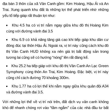
địa bàn 3 thôn của xã Vân Canh gồm: Kim Hoàng, Hậu Ái và An
Trai. Xung quanh khu đất là những lợi thế phát triển nhờ những
yếu tố tiếp giáp rất thuận lợi như:
Khu 4.5 ha có vị trí nằm ngay giữa khu đô thị Hoàng Kim
cùng với đường vành đai 3.5
Khu 6.9 có khả năng tăng giá cao khi tiếp giáp khu dân cư
đông đúc tại thôn Hậu Ái. Ngoài ra, vị trí này cũng cách k
hu đô
thị Vân Canh HUD
không xa nên giá trị bất động sản trong
tương lai cũng sẽ có hướng “nóng” lên rất đáng kể.
Khu 25.2 ha tiếp giáp với
khu đô thị Vân Canh An Lạc Green
Symphony
cùng thôn An Trai, Kim Hoàng. Đặc biệt, vị trí này
cũng chỉ cách đường 70 khoảng 300m.
Khu 1.77 ha có lợi thế khi nằm ngay giữa khu quân đội A34
và đường vành đai 3.5.
Với những lợi thế về vị trí nói trên,
đất dịch vụ vân canh
không
khó để nhanh chóng rơi vào “tầm ngắm” của các nhà đầu tư bất