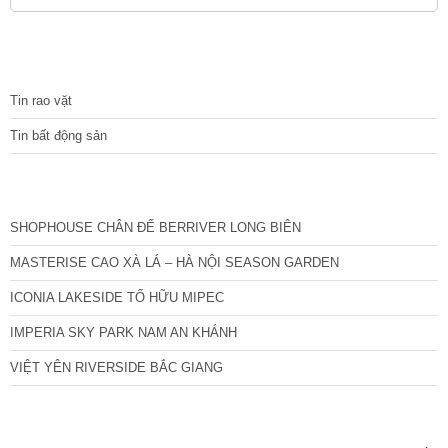
TIN TỨC
Tin rao vặt
Tin bất động sản
CÁC DỰ ÁN MỚI NHẤT
SHOPHOUSE CHÂN ĐẾ BERRIVER LONG BIÊN
MASTERISE CAO XÀ LÁ – HÀ NỘI SEASON GARDEN
ICONIA LAKESIDE TỐ HỮU MIPEC
IMPERIA SKY PARK NAM AN KHÁNH
VIỆT YÊN RIVERSIDE BẮC GIANG
TIN NỔI BẬT