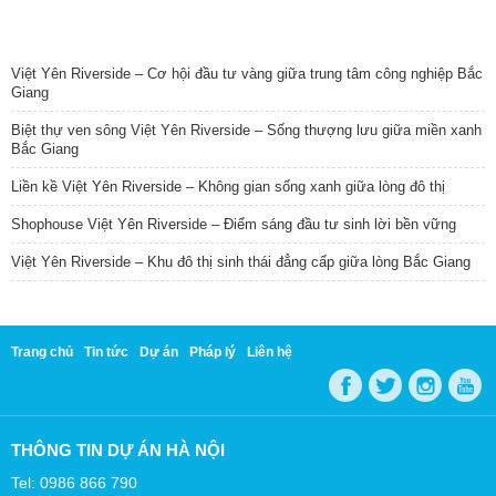
TIN NỔI BẬT
Việt Yên Riverside – Cơ hội đầu tư vàng giữa trung tâm công nghiệp Bắc
Giang
Biệt thự ven sông Việt Yên Riverside – Sống thượng lưu giữa miền xanh
Bắc Giang
Liền kề Việt Yên Riverside – Không gian sống xanh giữa lòng đô thị
Shophouse Việt Yên Riverside – Điểm sáng đầu tư sinh lời bền vững
Việt Yên Riverside – Khu đô thị sinh thái đẳng cấp giữa lòng Bắc Giang
Trang chủ
Tin tức
Dự án
Pháp lý
Liên hệ
THÔNG TIN DỰ ÁN HÀ NỘI
Tel: 0986 866 790