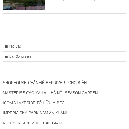
gia, khu vực này hiện đang sở hữu nhiều lợi
thế cạnh tranh rất vượt trội. Đặc biệt hơn cả
chính là yếu tố vị trí và diện tích. Đất dịch vụ
vân canh sở hữu vị trí “vàng” Khu đất dịch vụ
vân canh chiếm một vị trí rất đắc địa trong
khu đô thụ thuộc Đại học Vân Canh.
TIN TỨC
Tin rao vặt
Tin bất động sản
CÁC DỰ ÁN MỚI NHẤT
SHOPHOUSE CHÂN ĐẾ BERRIVER LONG BIÊN
MASTERISE CAO XÀ LÁ – HÀ NỘI SEASON GARDEN
ICONIA LAKESIDE TỐ HỮU MIPEC
IMPERIA SKY PARK NAM AN KHÁNH
VIỆT YÊN RIVERSIDE BẮC GIANG