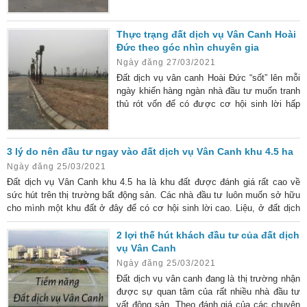
đến bảng giá đất. Điều này có thể gây nên
những hậu quả rất nặng nề, thậm chí là mất
Thực trạng đất dịch vụ Vân Canh Hoài
trắng tiền đầu tư chỉ vì sự tắc trách này. Các
Đức theo góc nhìn chuyên gia
khu đất đang rao bán tại đất dịch vụ Vân
Ngày đăng 27/03/2021
Canh Muốn mua bán đất dịch vụ Vân Canh
Hoài
Đất dịch vụ vân canh Hoài Đức “sốt” lên mỗi
ngày khiến hàng ngàn nhà đầu tư muốn tranh
thủ rót vốn để có được cơ hội sinh lời hấp
dẫn. Vậy, thực trạng đất ở khu dịch vụ này
như thế nào? Hãy cùng chúng tôi tìm hiểu
những đánh giá của chuyên gia bất động sản
3 lý do nên đầu tư ngay vào đất dịch vụ Vân Canh khu 4.5 ha
dưới đây để hiểu rõ hơn về vấn đề này. Thị
Ngày đăng 25/03/2021
trường đất dịch vụ vân canh Hoài Đức vẫn
Đất dịch vụ Vân Canh khu 4.5 ha là khu đất được đánh giá rất cao về
chưa bão hòa Theo đánh giá chung thì giá đất
sức hút trên thị trường bất động sản. Các nhà đầu tư luôn muốn sở hữu
dịch vụ
cho mình một khu đất ở đây để có cơ hội sinh lời cao. Liệu, ở đất dịch
vụ khu 4.5 ha tại Vân Canh này có gì HOT? Đất dịch vụ Vân Canh khu
4.5 ha có vị trí tiện lợi Đất dịch vụ khu 4.5 ha vân canh nằm ngay giữa
2 lợi thế hút khách đầu tư của đất dịch
đường vành đai 3.5 và
vụ Vân Canh
Ngày đăng 25/03/2021
Đất dịch vụ vân canh đang là thị trường nhận
được sự quan tâm của rất nhiều nhà đầu tư
vất động sản. Theo đánh giá của các chuyên