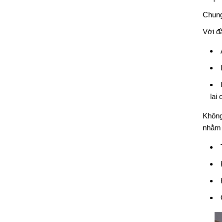
Chung
Với đ
lai
Không
nhằm 