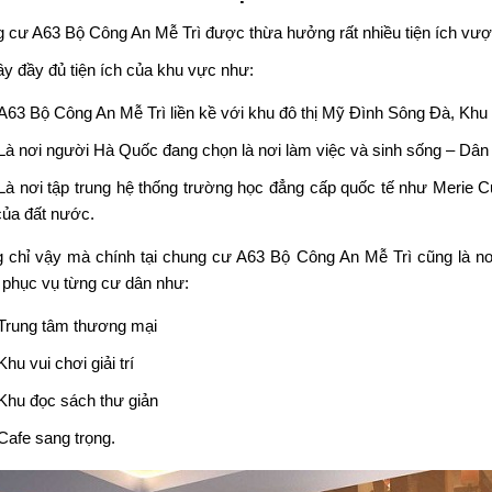
 cư A63 Bộ Công An
Mễ Trì được thừa hưởng rất nhiều tiện ích vượ
ầy đầy đủ tiện ích của khu vực như:
A63 Bộ Công An Mễ Trì liền kề với khu đô thị Mỹ Đình Sông Đà, K
Là nơi người Hà Quốc đang chọn là nơi làm việc và sinh sống – Dân t
Là nơi tập trung hệ thống trường học đẳng cấp quốc tế như Merie
 của đất nước.
 chỉ vậy mà chính tại chung cư A63 Bộ Công An Mễ Trì cũng là nơi t
phục vụ từng cư dân như:
Trung tâm thương mại
Khu vui chơi giải trí
Khu đọc sách thư giản
Cafe sang trọng.