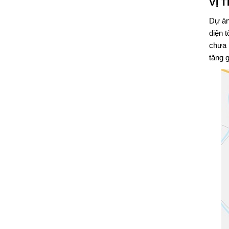
VỊ 
Dự á
diện 
chưa 
tăng 