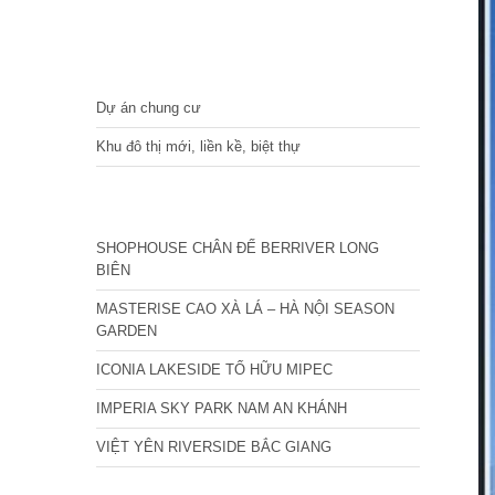
DỰ ÁN
Dự án chung cư
Khu đô thị mới, liền kề, biệt thự
CÁC DỰ ÁN MỚI NHẤT
SHOPHOUSE CHÂN ĐẾ BERRIVER LONG
BIÊN
MASTERISE CAO XÀ LÁ – HÀ NỘI SEASON
GARDEN
ICONIA LAKESIDE TỐ HỮU MIPEC
IMPERIA SKY PARK NAM AN KHÁNH
VIỆT YÊN RIVERSIDE BẮC GIANG