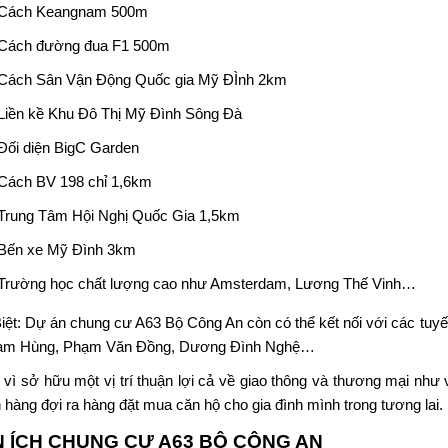
Cách Keangnam 500m
Cách đường đua F1 500m
Cách Sân Vận Động Quốc gia Mỹ ĐÌnh 2km
Liền kề Khu Đô Thị Mỹ Đình Sông Đà
Đối diện BigC Garden
Cách BV 198 chỉ 1,6km
Trung Tâm Hội Nghị Quốc Gia 1,5km
Bến xe Mỹ Đình 3km
Trường học chất lượng cao như Amsterdam, Lương Thế Vinh…
iệt: Dự án chung cư
A63 Bộ Công An
còn có thể kết nối với các tuy
hạm Hùng, Phạm Văn Đồng, Dương Đình Nghệ…
 vì sở hữu một vị trí thuận lợi cả về giao thông và thương mại nh
 hàng đợi ra hàng đặt mua căn hộ cho gia đình mình trong tương lai.
N ÍCH CHUNG CƯ
A63 BỘ CÔNG AN