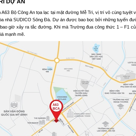
TRÍ DỰ ÁN
n
A63 Bộ Công An
tọa lạc tại mặt đường Mễ Trì, vị trí vô cùng tuyệt
tòa nhà SUDICO Sông Đà. Dự án được bao bọc bởi những tuyến đườn
bao giờ xảy ra tắc đường. Khi mà Trường đua công thức 1 – F1 của 
giá mạnh mẽ.