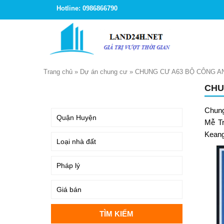
Hotline: 0986866790
Trang chủ
»
Dự án chung cư
»
CHUNG CƯ A63 BỘ CÔNG A
CHU
TÌM KIẾM
Chung
Mễ Tr
Keang