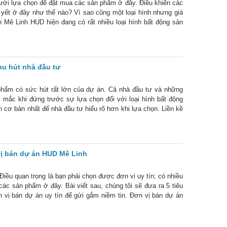
ười lựa chọn để đặt mua các sản phẩm ở đây. Điều khiến các
 yết ở đây như thế nào? Vì sao cũng một loại hình nhưng giá
n Mê Linh HUD hiện đang có rất nhiều loại hình bất động sản
ề, biệt
hu hút nhà đầu tư
phẩm có sức hút rất lớn của dự án. Cả nhà đầu tư và những
 mắc khi đứng trước sự lựa chọn đối với loại hình bất động
n cơ bản nhất để nhà đầu tư hiểu rõ hơn khi lựa chọn. Liền kề
vị bán dự án HUD Mê Linh
iều quan trọng là bạn phải chọn được đơn vị uy tín; có nhiều
ác sản phẩm ở đây. Bài viết sau, chúng tôi sẽ đưa ra 5 tiêu
 vị bán dự án uy tín để gửi gắm niềm tin. Đơn vị bán dự án