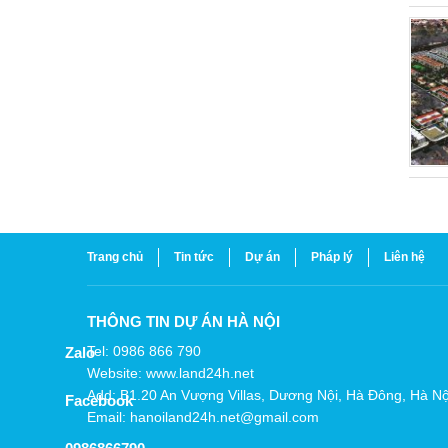
Trang chủ
Tin tức
Dự án
Pháp lý
Liên hệ
THÔNG TIN DỰ ÁN HÀ NỘI
Tel: 0986 866 790
Zalo
Website: www.land24h.net
Add: B1.20 An Vượng Villas, Dương Nội, Hà Đông, Hà Nộ
Facebook
Email: hanoiland24h.net@gmail.com