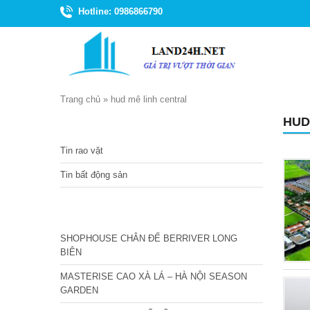
Hotline: 0986866790
Trang chủ
»
hud mê linh central
HUD
TIN TỨC
Tin rao vặt
Tin bất động sản
CÁC DỰ ÁN MỚI NHẤT
SHOPHOUSE CHÂN ĐẾ BERRIVER LONG
BIÊN
MASTERISE CAO XÀ LÁ – HÀ NỘI SEASON
GARDEN