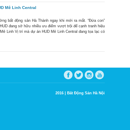
D Mê Linh Central
ường bất động sản Hà Thành ngay khi mới ra mắt. “Đứa con”
– HUD đang sở hữu nhiều ưu điểm vượt trội để cạnh tranh hiệu
d Mê Linh Vị trí mà dự án HUD Mê Linh Central đang tọa lạc có
2016 |
Bất Động Sản Hà Nội