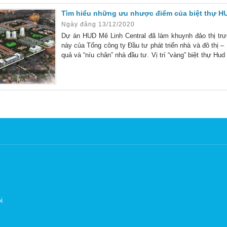
Tìm hiểu những ưu nhược điểm của biệt thự HU
Ngày đăng 13/12/2020
Dự án HUD Mê Linh Central đã làm khuynh đảo thị tr
này của Tổng công ty Đầu tư phát triển nhà và đô thị 
quả và “níu chân” nhà đầu tư. Vị trí “vàng” biệt thự Hu
sự tiện lợi trong việc kết nối giao thông nội và
i