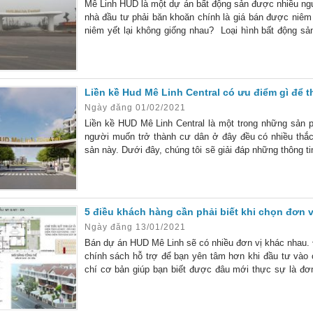
Mê Linh HUD là một dự án bất động sản được nhiều ng
nhà đầu tư phải băn khoăn chính là giá bán được niêm
niêm yết lại không giống nhau? Loại hình bất động sả
được cung cấp. Ở phân khúc cao cấp có: biệt thự liền k
Liền kề Hud Mê Linh Central có ưu điểm gì để t
Ngày đăng 01/02/2021
Liền kề HUD Mê Linh Central là một trong những sản 
người muốn trở thành cư dân ở đây đều có nhiều thắc
sản này. Dưới đây, chúng tôi sẽ giải đáp những thông ti
HUD Mê Linh có bao nhiêu lô? Theo thông tin tiết lộ
5 điều khách hàng cần phải biết khi chọn đơn 
Ngày đăng 13/01/2021
Bán dự án HUD Mê Linh sẽ có nhiều đơn vị khác nhau. Đ
chính sách hỗ trợ để bạn yên tâm hơn khi đầu tư vào c
chí cơ bản giúp bạn biết được đâu mới thực sự là đơn
HUD Mê Linh uy tín, có