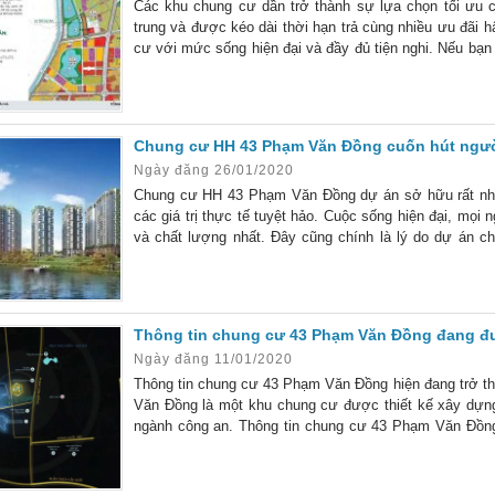
Các khu chung cư dần trở thành sự lựa chọn tối ưu c
trung và được kéo dài thời hạn trả cùng nhiều ưu đãi 
cư với mức sống hiện đại và đầy đủ tiện nghi. Nếu bạn
đô cổ kính, HH 43 Phạm Văn Đồng chính là toà
Chung cư HH 43 Phạm Văn Đồng cuốn hút người
Ngày đăng 26/01/2020
Chung cư HH 43 Phạm Văn Đồng dự án sở hữu rất nhiề
các giá trị thực tế tuyệt hảo. Cuộc sống hiện đại, mọi
và chất lượng nhất. Đây cũng chính là lý do dự án
được rất nhiều thông tin đăng ký đến từ phía khách hàn
Thông tin chung cư 43 Phạm Văn Đồng đang đư
Ngày đăng 11/01/2020
Thông tin chung cư 43 Phạm Văn Đồng hiện đang trở th
Văn Đồng là một khu chung cư được thiết kế xây dựng
ngành công an. Thông tin chung cư 43 Phạm Văn Đồng
nhà tại khu chung cư này. Địa thế và quy mô dự án Ch