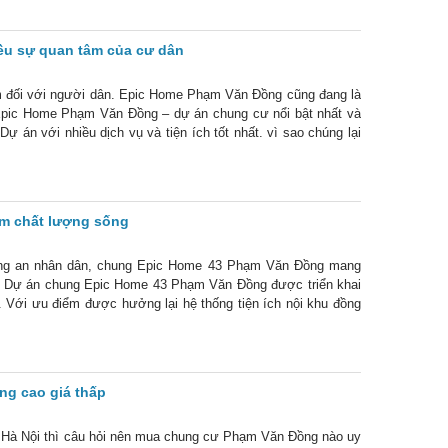
ều sự quan tâm của cư dân
m đối với người dân. Epic Home Phạm Văn Đồng cũng đang là
 Epic Home Phạm Văn Đồng – dự án chung cư nổi bật nhất và
ự án với nhiều dịch vụ và tiện ích tốt nhất. vì sao chúng lại
m chất lượng sống
ông an nhân dân, chung Epic Home 43 Phạm Văn Đồng mang
h. Dự án chung Epic Home 43 Phạm Văn Đồng được triển khai
. Với ưu điểm được hưởng lại hệ thống tiện ích nội khu đồng
o mọi người. Điểm làm
g cao giá thấp
i Hà Nội thì câu hỏi nên mua chung cư Phạm Văn Đồng nào uy