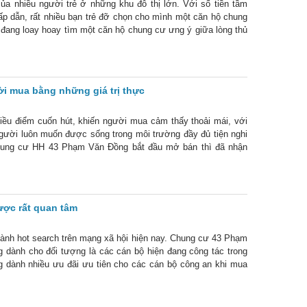
ủa nhiều người trẻ ở những khu đô thị lớn. Với số tiền tầm
hấp dẫn, rất nhiều bạn trẻ đỡ chọn cho mình một căn hộ chung
 đang loay hoay tìm một căn hộ chung cư ưng ý giữa lòng thủ
 mua bằng những giá trị thực
u điểm cuốn hút, khiến người mua cảm thấy thoải mái, với
 người luôn muốn được sống trong môi trường đầy đủ tiện nghi
 chung cư HH 43 Phạm Văn Đồng bắt đầu mở bán thì đã nhận
g. Bởi dự án hội
ợc rất quan tâm
ành hot search trên mạng xã hội hiện nay. Chung cư 43 Phạm
 dành cho đối tượng là các cán bộ hiện đang công tác trong
 dành nhiều ưu đãi ưu tiên cho các cán bộ công an khi mua
ung cư số