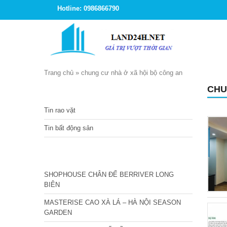
Hotline: 0986866790
Trang chủ
»
chung cư nhà ở xã hội bộ công an
CHU
TIN TỨC
Tin rao vặt
Tin bất động sản
CÁC DỰ ÁN MỚI NHẤT
SHOPHOUSE CHÂN ĐẾ BERRIVER LONG
BIÊN
MASTERISE CAO XÀ LÁ – HÀ NỘI SEASON
GARDEN