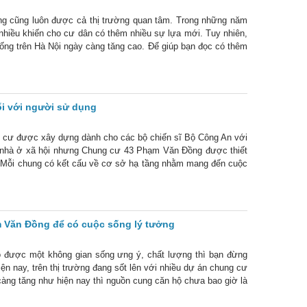
ồng cũng luôn được cả thị trường quan tâm. Trong những năm
nhiều khiến cho cư dân có thêm nhiều sự lựa mới. Tuy nhiên,
ống trên Hà Nội ngày càng tăng cao. Để giúp bạn đọc có thêm
H
i với người sử dụng
 cư được xây dựng dành cho các bộ chiến sĩ Bộ Công An với
là nhà ở xã hội nhưng Chung cư 43 Phạm Văn Đồng được thiết
. Mỗi chung có kết cấu về cơ sở hạ tầng nhằm mang đến cuộc
ủa thế
 Văn Đồng để có cuộc sống lý tưởng
được một không gian sống ưng ý, chất lượng thì bạn đừng
 nay, trên thị trường đang sốt lên với nhiều dự án chung cư
àng tăng như hiện nay thì nguồn cung căn hộ chưa bao giờ là
ợng trên địa bàn phía