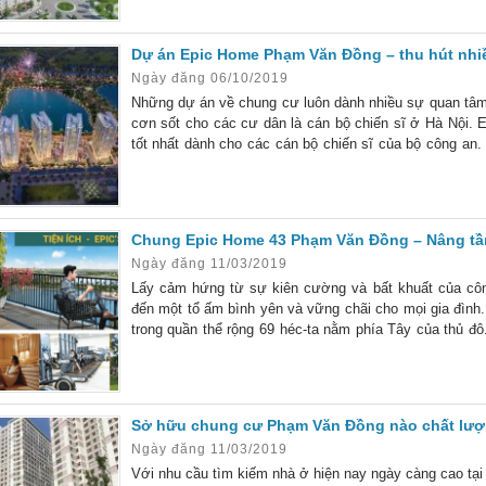
Dự án Epic Home Phạm Văn Đồng – thu hút nhi
Ngày đăng 06/10/2019
Những dự án về chung cư luôn dành nhiều sự quan tâ
cơn sốt cho các cư dân là cán bộ chiến sĩ ở Hà Nội.
tốt nhất dành cho các cán bộ chiến sĩ của bộ công an. D
“hot” đến vậy? Cùng tìm hiểu rõ về dự án
Chung Epic Home 43 Phạm Văn Đồng – Nâng tầ
Ngày đăng 11/03/2019
Lấy cảm hứng từ sự kiên cường và bất khuất của c
đến một tổ ấm bình yên và vững chãi cho mọi gia đìn
trong quần thể rộng 69 héc-ta nằm phía Tây của thủ đô
bộ, dự án xứng đáng trở thành chốn an cư lý tưởng ch
Sở hữu chung cư Phạm Văn Đồng nào chất lượn
Ngày đăng 11/03/2019
Với nhu cầu tìm kiếm nhà ở hiện nay ngày càng cao tạ