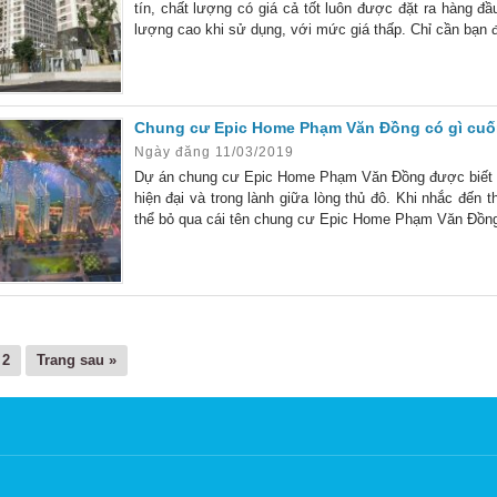
tín, chất lượng có giá cả tốt luôn được đặt ra hàng
lượng cao khi sử dụng, với mức giá thấp. Chỉ cần bạ
có thể dễ dàng đặt mua và đến để thăm quan các
Chung cư Epic Home Phạm Văn Đồng có gì cuố
Ngày đăng 11/03/2019
Dự án chung cư Epic Home Phạm Văn Đồng được biết l
hiện đại và trong lành giữa lòng thủ đô. Khi nhắc đến 
thể bỏ qua cái tên chung cư Epic Home Phạm Văn Đồng.
các cán bộ chiến sỹ – Bộ công an Cổ Nhuế cũng như c
2
Trang sau »