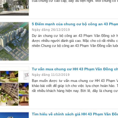
của chung cư cao cấp, đầy đủ tiện nghi. Mỗi chung c
đúng theo định nghĩa “chung cư hiện đại của thế kỷ 21”.
5 Điểm mạnh của chung cư bộ công an 43 Phạ
Ngày đăng 26/12/2019
Dự án chung cư bộ công an 43 Phạm Văn Đồng sở h
được nhiều người đánh giá cao. Mặc cho có rất nhiều c
nhiên Chung cư bộ công an 43 Phạm Văn Đồng vẫn luô
được đánh giá cao về chất lượng giá thành, cũng như l
Tư vấn mua chung cư HH 43 Phạm Văn Đồng chấ
Ngày đăng 11/12/2019
Bạn muốn được tư vấn mua chung cư HH 43 Phạm Vă
khảo bài viết để giúp ích cho việc lựa chọn hoàn hả
rất nhiều khách hàng hiện nay. Bởi lẽ, đây là chung 
Do vậy nếu xét kỹ về tính pháp lý thì khách hàng sẽ rất
Tìm hiểu về chính sách giá HH 43 Phạm Văn Đồ