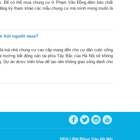
 đầu. Để có thể mua chung cư ở Phạm Văn Đồng đảm bảo chất
n đăng ký tham khảo các mẫu chung cư mà mình mong muốn là
n hút người mua?
à toà nhà chung cư cao cấp mang đến cho cư dân cuộc sống
thị trường bất động sản tại phía Tây Bắc của Hà Nội sẽ không
 Dự án được triển khai để tạo nên không gian sống dành cho
ư
2016 |
Bất Động Sản Hà Nội