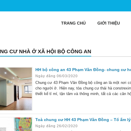
TRANG CHỦ
GIỚI THIỆU
NG CƯ NHÀ Ở XÃ HỘI BỘ CÔNG AN
HH bộ công an 43 Phạm Văn Đồng- chung cư ho
Ngày đăng 06/03/2020
Chung cư 43 Phạm Văn Đồng bộ công an là một nơi có v
cho người ở. Hiện nay, tòa chung cư thái hà constrex
thiết kế tỉ mỉ, tận tâm và thông minh, tất cả các căn
ấm cúng trong mỗi gia đình. Tìm hiểu qua về dự án 43
Toà chung cư HH 43 Phạm Văn Đồng – Tổ ấm lý
Ngày đăng 26/02/2020