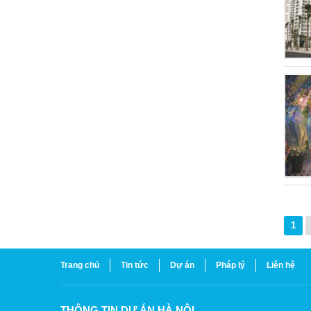
1
Trang chủ
Tin tức
Dự án
Pháp lý
Liên hệ
THÔNG TIN DỰ ÁN HÀ NỘI