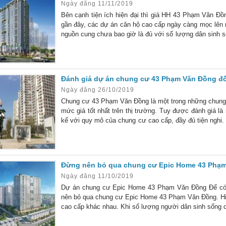
Ngày đăng 11/11/2019
Bên cạnh tiện ích hiện đại thì giá HH 43 Phạm Văn Đ
gần đây, các dự án căn hộ cao cấp ngày càng mọc lên 
nguồn cung chưa bao giờ là đủ với số lượng dân sinh s
sự lựa chọn, chúng tôi sẽ giới thiệu một dự án có giá H
Đánh giá dự án chung cư 43 Phạm Văn Đồng đố
Ngày đăng 26/10/2019
Chung cư 43 Phạm Văn Đồng là một trong những chung
mức giá tốt nhất trên thị trường. Tuy được đánh giá 
kế với quy mô của chung cư cao cấp, đầy đủ tiện nghi
sống như mơ đúng theo định nghĩa “chung cư hiện đại c
Đừng nên bỏ qua chung cư Epic Home 43 Phạm
Ngày đăng 11/10/2019
Dự án chung cư Epic Home 43 Phạm Văn Đồng Để có 
nên bỏ qua chung cư Epic Home 43 Phạm Văn Đồng. Hiện
cao cấp khác nhau. Khi số lượng người dân sinh sống c
đủ cả. Bạn đang muốn tìm kiếm dự án chung cư chất lư