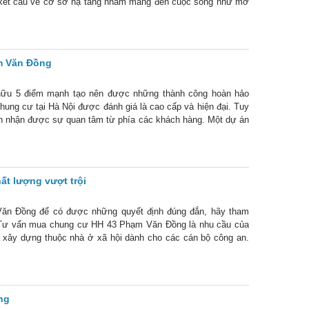
ó kết cấu về cơ sở hạ tầng nhằm mang đến cuộc sống như mơ
 Giới
m Văn Đồng
ữu 5 điểm mạnh tạo nên được những thành công hoàn hảo
hung cư tại Hà Nội được đánh giá là cao cấp và hiện đại. Tuy
n nhận được sự quan tâm từ phía các khách hàng. Một dự án
à các ưu đãi.
t lượng vượt trội
n Đồng để có được những quyết định đúng đắn, hãy tham
o. Tư vấn mua chung cư HH 43 Phạm Văn Đồng là nhu cầu của
cư xây dựng thuộc nhà ở xã hội dành cho các cán bộ công an.
 yên
ng