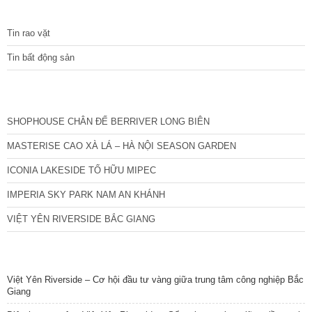
TIN TỨC
Tin rao vặt
Tin bất động sản
CÁC DỰ ÁN MỚI NHẤT
SHOPHOUSE CHÂN ĐẾ BERRIVER LONG BIÊN
MASTERISE CAO XÀ LÁ – HÀ NỘI SEASON GARDEN
ICONIA LAKESIDE TỐ HỮU MIPEC
IMPERIA SKY PARK NAM AN KHÁNH
VIỆT YÊN RIVERSIDE BẮC GIANG
TIN NỔI BẬT
Việt Yên Riverside – Cơ hội đầu tư vàng giữa trung tâm công nghiệp Bắc
Giang