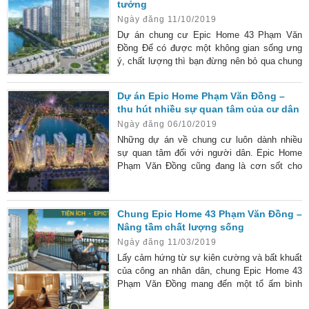
tưởng
sống như mơ đúng theo định nghĩa “chung cư
Ngày đăng 11/10/2019
hiện đại của thế
Dự án chung cư Epic Home 43 Phạm Văn
Đồng Để có được một không gian sống ưng
ý, chất lượng thì bạn đừng nên bỏ qua chung
cư Epic Home 43 Phạm Văn Đồng. Hiện nay,
trên thị trường đang sốt lên với nhiều dự án
Dự án Epic Home Phạm Văn Đồng –
chung cư cao cấp khác nhau. Khi số lượng
thu hút nhiều sự quan tâm của cư dân
người dân sinh sống càng tăng như hiện nay
Ngày đăng 06/10/2019
thì nguồn cung căn hộ chưa bao giờ là đủ cả.
Bạn đang muốn tìm kiếm dự án chung cư
Những dự án về chung cư luôn dành nhiều
chất lượng trên địa bàn phía
sự quan tâm đối với người dân. Epic Home
Phạm Văn Đồng cũng đang là cơn sốt cho
các cư dân là cán bộ chiến sĩ ở Hà Nội. Epic
Home Phạm Văn Đồng – dự án chung cư nổi
bật nhất và tốt nhất dành cho các cán bộ
Chung Epic Home 43 Phạm Văn Đồng –
chiến sĩ của bộ công an. Dự án với nhiều
Nâng tầm chất lượng sống
dịch vụ và tiện ích tốt nhất. vì sao chúng lại
Ngày đăng 11/03/2019
“hot” đến vậy? Cùng tìm hiểu rõ về dự án
Lấy cảm hứng từ sự kiên cường và bất khuất
của công an nhân dân, chung Epic Home 43
Phạm Văn Đồng mang đến một tổ ấm bình
yên và vững chãi cho mọi gia đình. Dự án