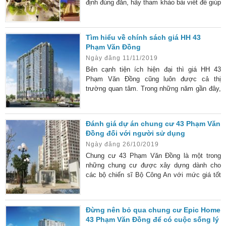
định đúng đắn, hãy tham khảo bài viết để giúp
ích cho việc lựa chọn hoàn hảo. Tư vấn mua
chung cư HH 43 Phạm Văn Đồng là nhu cầu
của rất nhiều khách hàng hiện nay. Bởi lẽ,
Tìm hiểu về chính sách giá HH 43
đây là chung cư xây dựng thuộc nhà ở xã hội
Phạm Văn Đồng
dành cho các cán bộ công an. Do vậy nếu xét
Ngày đăng 11/11/2019
kỹ về tính pháp lý thì khách hàng sẽ rất yên
Bên cạnh tiện ích hiện đại thì giá HH 43
Phạm Văn Đồng cũng luôn được cả thị
trường quan tâm. Trong những năm gần đây,
các dự án căn hộ cao cấp ngày càng mọc lên
nhiều khiến cho cư dân có thêm nhiều sự lựa
mới. Tuy nhiên, nguồn cung chưa bao giờ là
Đánh giá dự án chung cư 43 Phạm Văn
đủ với số lượng dân sinh sống trên Hà Nội
Đồng đối với người sử dụng
ngày càng tăng cao. Để giúp bạn đọc có thêm
Ngày đăng 26/10/2019
sự lựa chọn, chúng tôi sẽ giới thiệu một dự
án có giá HH
Chung cư 43 Phạm Văn Đồng là một trong
những chung cư được xây dựng dành cho
các bộ chiến sĩ Bộ Công An với mức giá tốt
nhất trên thị trường. Tuy được đánh giá là
nhà ở xã hội nhưng Chung cư 43 Phạm Văn
Đồng được thiết kế với quy mô của chung cư
Đừng nên bỏ qua chung cư Epic Home
cao cấp, đầy đủ tiện nghi. Mỗi chung có kết
43 Phạm Văn Đồng để có cuộc sống lý
cấu về cơ sở hạ tầng nhằm mang đến cuộc