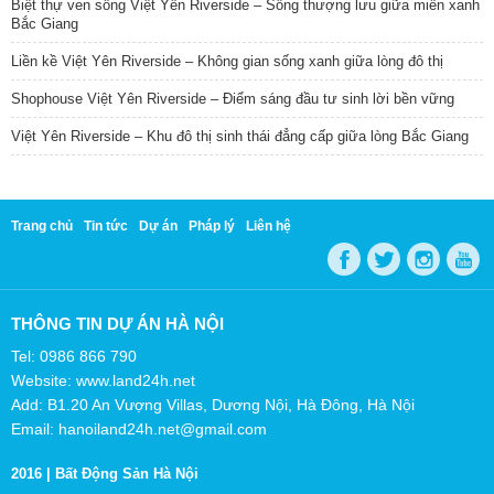
Biệt thự ven sông Việt Yên Riverside – Sống thượng lưu giữa miền xanh
Bắc Giang
Liền kề Việt Yên Riverside – Không gian sống xanh giữa lòng đô thị
Shophouse Việt Yên Riverside – Điểm sáng đầu tư sinh lời bền vững
Việt Yên Riverside – Khu đô thị sinh thái đẳng cấp giữa lòng Bắc Giang
Trang chủ
Tin tức
Dự án
Pháp lý
Liên hệ
THÔNG TIN DỰ ÁN HÀ NỘI
Tel: 0986 866 790
Website: www.land24h.net
Add: B1.20 An Vượng Villas, Dương Nội, Hà Đông, Hà Nội
Email: hanoiland24h.net@gmail.com
2016 |
Bất Động Sản Hà Nội