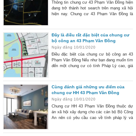
rất nhiều thông tin đăng ký đến từ phía khách
Thông tin chung cư 43 Phạm Văn Đồng hiện
hàng. Bởi dự án hội
đang trở thành hot search trên mạng xã hội
hiện nay. Chung cư 43 Phạm Văn Đồng là
một khu chung cư được thiết kế xây dựng
dành cho đối tượng là các cán bộ hiện đang
công tác trong ngành công an. Thông tin
Đây là điều rất đặc biệt của chung cư
chung cư 43 Phạm Văn Đồng dành nhiều ưu
bộ công an 43 Phạm Văn Đồng
đãi ưu tiên cho các cán bộ công an khi mua
Ngày đăng 10/01/2020
nhà tại khu chung cư này. Địa thế và quy mô
dự án Chung cư số
Điều đặc biệt của chung cư bộ công an 43
Phạm Văn Đồng Nếu như bạn đang muốn tìm
đến một chung cư có tính Pháp Lý cao, giá
thành rẻ và tiện ích hiện đại thì Chung cư bộ
công an 43 Phạm Văn Đồng là sự lựa chọn
hàng đầu. Hiện nay, có rất nhiều chung cư tại
Cùng đánh giá những ưu điểm của
Hà Nội được đánh giá là cao cấp và hiện đại.
chung cư HH 43 Phạm Văn Đồng
Tuy nhiên, chung cư giá thành rẻ, hưởng
Ngày đăng 10/01/2020
nhiều ưu đãi từ phía ngân hàng thì rất hiếm.
Trong
Chung cư HH 43 Phạm Văn Đồng thuộc dự
án xã hội xây dựng cho các cán bộ Bộ Công
An nên có yêu cầu cao về tính pháp lý và
nhận được nhiều ưu đãi về mức giá. Hiện
nay, có rất nhiều chung cư được xây dựng
với quy mô lớn và hiện đại. Do vậy khi dự án