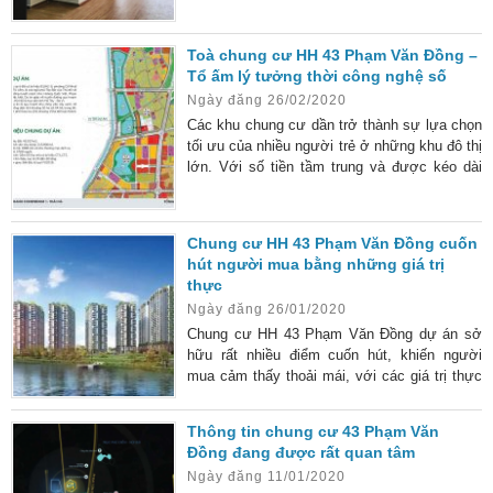
Phạm Văn Đồng đã được bàn giao với đầy đủ
tiện nghi. Với thiết kế tỉ mỉ, tận tâm và thông
Toà chung cư HH 43 Phạm Văn Đồng –
minh, tất cả các căn hộ của chung cư luôn
Tổ ấm lý tưởng thời công nghệ số
đem lại cảm giác thoáng mát nhưng vẫn ấm
Ngày đăng 26/02/2020
cúng trong mỗi gia đình. Tìm hiểu qua về dự
án 43 Phạm
Các khu chung cư dần trở thành sự lựa chọn
tối ưu của nhiều người trẻ ở những khu đô thị
lớn. Với số tiền tầm trung và được kéo dài
thời hạn trả cùng nhiều ưu đãi hấp dẫn, rất
nhiều bạn trẻ đỡ chọn cho mình một căn hộ
chung cư với mức sống hiện đại và đầy đủ
Chung cư HH 43 Phạm Văn Đồng cuốn
tiện nghi. Nếu bạn đang loay hoay tìm một
hút người mua bằng những giá trị
căn hộ chung cư ưng ý giữa lòng thủ đô cổ
thực
kính, HH 43 Phạm Văn Đồng chính là toà
Ngày đăng 26/01/2020
Chung cư HH 43 Phạm Văn Đồng dự án sở
hữu rất nhiều điểm cuốn hút, khiến người
mua cảm thấy thoải mái, với các giá trị thực
tế tuyệt hảo. Cuộc sống hiện đại, mọi người
luôn muốn được sống trong môi trường đầy
Thông tin chung cư 43 Phạm Văn
đủ tiện nghi và chất lượng nhất. Đây cũng
Đồng đang được rất quan tâm
chính là lý do dự án chung cư HH 43 Phạm
Ngày đăng 11/01/2020
Văn Đồng bắt đầu mở bán thì đã nhận được