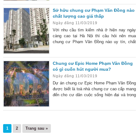
chung Epic Home 43 Phạm Văn Đồng được
triển khai trong quần thể rộng 69 héc-ta nằm
Sở hữu chung cư Phạm Văn Đồng nào
phía Tây của thủ đô. Với ưu điểm được
chất lượng cao giá thấp
hưởng lại hệ thống tiện ích nội khu đồng bộ,
Ngày đăng 11/03/2019
dự án xứng đáng trở thành chốn an cư lý
tưởng cho mọi người. Điểm làm
Với nhu cầu tìm kiếm nhà ở hiện nay ngày
càng cao tại Hà Nội thì câu hỏi nên mua
chung cư Phạm Văn Đồng nào uy tín, chất
lượng có giá cả tốt luôn được đặt ra hàng
đầu. Để có thể mua chung cư ở Phạm Văn
Đồng đảm bảo chất lượng cao khi sử dụng,
Chung cư Epic Home Phạm Văn Đồng
với mức giá thấp. Chỉ cần bạn đăng ký tham
có gì cuốn hút người mua?
khảo các mẫu chung cư mà mình mong muốn
Ngày đăng 11/03/2019
là có thể dễ dàng đặt mua và đến để thăm
quan các
Dự án chung cư Epic Home Phạm Văn Đồng
được biết là toà nhà chung cư cao cấp mang
đến cho cư dân cuộc sống hiện đại và trong
lành giữa lòng thủ đô. Khi nhắc đến thị trường
bất động sản tại phía Tây Bắc của Hà Nội sẽ
không thể bỏ qua cái tên chung cư Epic
Home Phạm Văn Đồng. Dự án được triển
khai để tạo nên không gian sống dành cho
1
2
Trang sau »
các cán bộ chiến sỹ – Bộ công an Cổ Nhuế
cũng như cư