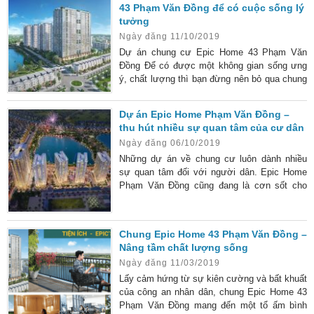
43 Phạm Văn Đồng để có cuộc sống lý
cấu về cơ sở hạ tầng nhằm mang đến cuộc
tưởng
sống như mơ đúng theo định nghĩa “chung cư
Ngày đăng 11/10/2019
hiện đại của thế
Dự án chung cư Epic Home 43 Phạm Văn
Đồng Để có được một không gian sống ưng
ý, chất lượng thì bạn đừng nên bỏ qua chung
cư Epic Home 43 Phạm Văn Đồng. Hiện nay,
trên thị trường đang sốt lên với nhiều dự án
Dự án Epic Home Phạm Văn Đồng –
chung cư cao cấp khác nhau. Khi số lượng
thu hút nhiều sự quan tâm của cư dân
người dân sinh sống càng tăng như hiện nay
Ngày đăng 06/10/2019
thì nguồn cung căn hộ chưa bao giờ là đủ cả.
Bạn đang muốn tìm kiếm dự án chung cư
Những dự án về chung cư luôn dành nhiều
chất lượng trên địa bàn phía
sự quan tâm đối với người dân. Epic Home
Phạm Văn Đồng cũng đang là cơn sốt cho
các cư dân là cán bộ chiến sĩ ở Hà Nội. Epic
Home Phạm Văn Đồng – dự án chung cư nổi
bật nhất và tốt nhất dành cho các cán bộ
Chung Epic Home 43 Phạm Văn Đồng –
chiến sĩ của bộ công an. Dự án với nhiều
Nâng tầm chất lượng sống
dịch vụ và tiện ích tốt nhất. vì sao chúng lại
Ngày đăng 11/03/2019
“hot” đến vậy? Cùng tìm hiểu rõ về dự án
Lấy cảm hứng từ sự kiên cường và bất khuất
của công an nhân dân, chung Epic Home 43
Phạm Văn Đồng mang đến một tổ ấm bình