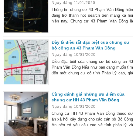
Ngày đăng 11/01/2020
Văn Đồng bắt đầu mở bán thì đã nhận được
rất nhiều thông tin đăng ký đến từ phía khách
Thông tin chung cư 43 Phạm Văn Đồng hiện
hàng. Bởi dự án hội
đang trở thành hot search trên mạng xã hội
hiện nay. Chung cư 43 Phạm Văn Đồng là
một khu chung cư được thiết kế xây dựng
dành cho đối tượng là các cán bộ hiện đang
công tác trong ngành công an. Thông tin
Đây là điều rất đặc biệt của chung cư
chung cư 43 Phạm Văn Đồng dành nhiều ưu
bộ công an 43 Phạm Văn Đồng
đãi ưu tiên cho các cán bộ công an khi mua
Ngày đăng 10/01/2020
nhà tại khu chung cư này. Địa thế và quy mô
dự án Chung cư số
Điều đặc biệt của chung cư bộ công an 43
Phạm Văn Đồng Nếu như bạn đang muốn tìm
đến một chung cư có tính Pháp Lý cao, giá
thành rẻ và tiện ích hiện đại thì Chung cư bộ
công an 43 Phạm Văn Đồng là sự lựa chọn
hàng đầu. Hiện nay, có rất nhiều chung cư tại
Cùng đánh giá những ưu điểm của
Hà Nội được đánh giá là cao cấp và hiện đại.
chung cư HH 43 Phạm Văn Đồng
Tuy nhiên, chung cư giá thành rẻ, hưởng
Ngày đăng 10/01/2020
nhiều ưu đãi từ phía ngân hàng thì rất hiếm.
Trong
Chung cư HH 43 Phạm Văn Đồng thuộc dự
án xã hội xây dựng cho các cán bộ Bộ Công
An nên có yêu cầu cao về tính pháp lý và
nhận được nhiều ưu đãi về mức giá. Hiện