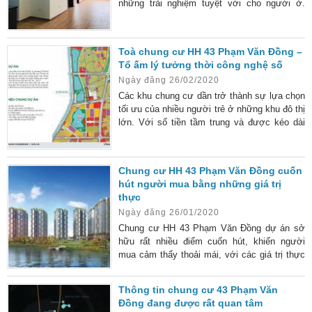
những trải nghiệm tuyệt vời cho người ở.
Hiện nay, tòa chung cư thái hà constrexim
Phạm Văn Đồng đã được bàn giao với đầy đủ
tiện nghi. Với thiết kế tỉ mỉ, tận tâm và thông
Toà chung cư HH 43 Phạm Văn Đồng –
minh, tất cả các căn hộ của chung cư luôn
Tổ ấm lý tưởng thời công nghệ số
đem lại cảm giác thoáng mát nhưng vẫn ấm
Ngày đăng 26/02/2020
cúng trong mỗi gia đình. Tìm hiểu qua về dự
án 43 Phạm
Các khu chung cư dần trở thành sự lựa chọn
tối ưu của nhiều người trẻ ở những khu đô thị
lớn. Với số tiền tầm trung và được kéo dài
thời hạn trả cùng nhiều ưu đãi hấp dẫn, rất
nhiều bạn trẻ đỡ chọn cho mình một căn hộ
chung cư với mức sống hiện đại và đầy đủ
Chung cư HH 43 Phạm Văn Đồng cuốn
tiện nghi. Nếu bạn đang loay hoay tìm một
hút người mua bằng những giá trị
căn hộ chung cư ưng ý giữa lòng thủ đô cổ
thực
kính, HH 43 Phạm Văn Đồng chính là toà
Ngày đăng 26/01/2020
Chung cư HH 43 Phạm Văn Đồng dự án sở
hữu rất nhiều điểm cuốn hút, khiến người
mua cảm thấy thoải mái, với các giá trị thực
tế tuyệt hảo. Cuộc sống hiện đại, mọi người
luôn muốn được sống trong môi trường đầy
Thông tin chung cư 43 Phạm Văn
đủ tiện nghi và chất lượng nhất. Đây cũng
Đồng đang được rất quan tâm
chính là lý do dự án chung cư HH 43 Phạm