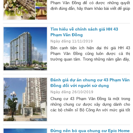
Phạm Văn Đồng để có được những quyết
định đúng đắn, hãy tham khảo bài viết để giúp
ích cho việc lựa chọn hoàn hảo. Tư vấn mua
chung cư HH 43 Phạm Văn Đồng là nhu cầu
của rất nhiều khách hàng hiện nay. Bởi lẽ,
Tìm hiểu về chính sách giá HH 43
đây là chung cư xây dựng thuộc nhà ở xã hội
Phạm Văn Đồng
dành cho các cán bộ công an. Do vậy nếu xét
Ngày đăng 11/11/2019
kỹ về tính pháp lý thì khách hàng sẽ rất yên
Bên cạnh tiện ích hiện đại thì giá HH 43
Phạm Văn Đồng cũng luôn được cả thị
trường quan tâm. Trong những năm gần đây,
các dự án căn hộ cao cấp ngày càng mọc lên
nhiều khiến cho cư dân có thêm nhiều sự lựa
mới. Tuy nhiên, nguồn cung chưa bao giờ là
Đánh giá dự án chung cư 43 Phạm Văn
đủ với số lượng dân sinh sống trên Hà Nội
Đồng đối với người sử dụng
ngày càng tăng cao. Để giúp bạn đọc có thêm
Ngày đăng 26/10/2019
sự lựa chọn, chúng tôi sẽ giới thiệu một dự
án có giá HH
Chung cư 43 Phạm Văn Đồng là một trong
những chung cư được xây dựng dành cho
các bộ chiến sĩ Bộ Công An với mức giá tốt
nhất trên thị trường. Tuy được đánh giá là
nhà ở xã hội nhưng Chung cư 43 Phạm Văn
Đồng được thiết kế với quy mô của chung cư
Đừng nên bỏ qua chung cư Epic Home
cao cấp, đầy đủ tiện nghi. Mỗi chung có kết