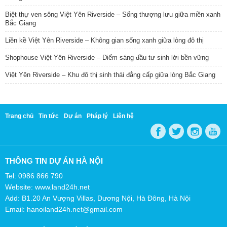
Biệt thự ven sông Việt Yên Riverside – Sống thượng lưu giữa miền xanh
Bắc Giang
Liền kề Việt Yên Riverside – Không gian sống xanh giữa lòng đô thị
Shophouse Việt Yên Riverside – Điểm sáng đầu tư sinh lời bền vững
Việt Yên Riverside – Khu đô thị sinh thái đẳng cấp giữa lòng Bắc Giang
Trang chủ
Tin tức
Dự án
Pháp lý
Liên hệ
THÔNG TIN DỰ ÁN HÀ NỘI
Tel: 0986 866 790
Website: www.land24h.net
Add: B1.20 An Vượng Villas, Dương Nội, Hà Đông, Hà Nội
Email: hanoiland24h.net@gmail.com