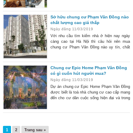
yên và vững chãi cho mọi gia đình. Dự án
chung Epic Home 43 Phạm Văn Đồng được
triển khai trong quần thể rộng 69 héc-ta nằm
Sở hữu chung cư Phạm Văn Đồng nào
phía Tây của thủ đô. Với ưu điểm được
chất lượng cao giá thấp
hưởng lại hệ thống tiện ích nội khu đồng bộ,
Ngày đăng 11/03/2019
dự án xứng đáng trở thành chốn an cư lý
tưởng cho mọi người. Điểm làm
Với nhu cầu tìm kiếm nhà ở hiện nay ngày
càng cao tại Hà Nội thì câu hỏi nên mua
chung cư Phạm Văn Đồng nào uy tín, chất
lượng có giá cả tốt luôn được đặt ra hàng
đầu. Để có thể mua chung cư ở Phạm Văn
Đồng đảm bảo chất lượng cao khi sử dụng,
Chung cư Epic Home Phạm Văn Đồng
với mức giá thấp. Chỉ cần bạn đăng ký tham
có gì cuốn hút người mua?
khảo các mẫu chung cư mà mình mong muốn
Ngày đăng 11/03/2019
là có thể dễ dàng đặt mua và đến để thăm
quan các
Dự án chung cư Epic Home Phạm Văn Đồng
được biết là toà nhà chung cư cao cấp mang
đến cho cư dân cuộc sống hiện đại và trong
lành giữa lòng thủ đô. Khi nhắc đến thị trường
bất động sản tại phía Tây Bắc của Hà Nội sẽ
không thể bỏ qua cái tên chung cư Epic
Home Phạm Văn Đồng. Dự án được triển
khai để tạo nên không gian sống dành cho
1
2
Trang sau »
các cán bộ chiến sỹ – Bộ công an Cổ Nhuế