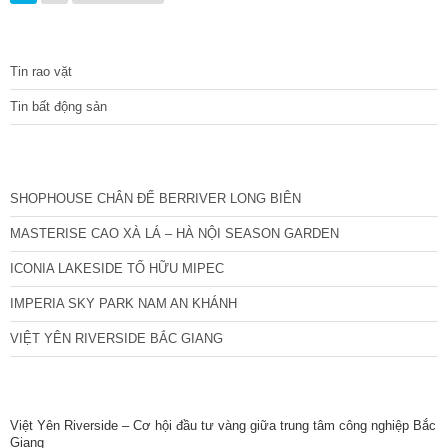
cũng như cư
TIN TỨC
Tin rao vặt
Tin bất động sản
CÁC DỰ ÁN MỚI NHẤT
SHOPHOUSE CHÂN ĐẾ BERRIVER LONG BIÊN
MASTERISE CAO XÀ LÁ – HÀ NỘI SEASON GARDEN
ICONIA LAKESIDE TỐ HỮU MIPEC
IMPERIA SKY PARK NAM AN KHÁNH
VIỆT YÊN RIVERSIDE BẮC GIANG
TIN NỔI BẬT
Việt Yên Riverside – Cơ hội đầu tư vàng giữa trung tâm công nghiệp Bắc
Giang