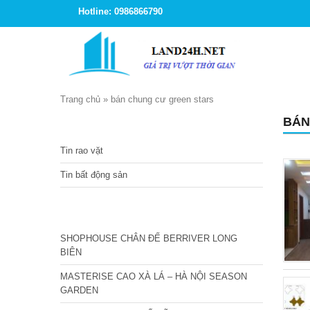
Hotline: 0986866790
Trang chủ
»
bán chung cư green stars
BÁN
TIN TỨC
Tin rao vặt
Tin bất động sản
CÁC DỰ ÁN MỚI NHẤT
SHOPHOUSE CHÂN ĐẾ BERRIVER LONG
BIÊN
MASTERISE CAO XÀ LÁ – HÀ NỘI SEASON
GARDEN