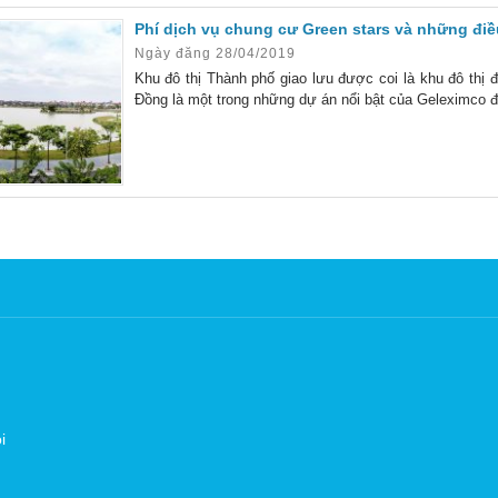
Phí dịch vụ chung cư Green stars và những điề
Ngày đăng 28/04/2019
Khu đô thị Thành phố giao lưu được coi là khu đô th
Đồng là một trong những dự án nổi bật của Geleximco 
i