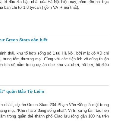
trí đắc địa bậc nhất của Hà Nội hiện nay, nằm trên hai trục
bán chỉ từ 1,8 tỷ/căn ( gồm VAT+ nội thất).
ư Green Stars cần biết
inh thái, khu tổ hợp sống số 1 tại Hà Nội, bởi mật độ XD chỉ
rí, trung tâm thương mại. Cùng với các tiện ích vô cùng thuận
ện ích sẽ nằm trong dự án như khu vui chơi, hồ bơi, hồ điều
ất” quận Bắc Từ Liêm
tín nhất”, dự án Green Stars 234 Phạm Văn Đồng là một trong
ạng mục “Khu nhà ở đáng sống nhất”. Vị trí xứng tầm tạo nên
 nằm trong quần thể thành phố Giao lưu rộng gần 100 ha trên
 hẹn sẽ trở thành một trong những