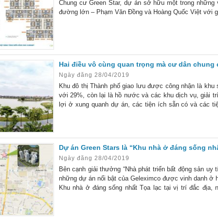
Chung cư Green Star, dự án sở hữu một trong những vị 
đường lớn – Phạm Văn Đồng và Hoàng Quốc Việt với giá 
Hai điều vô cùng quan trọng mà cư dân chung c
Ngày đăng 28/04/2019
Khu đô thị Thành phố giao lưu được công nhận là khu s
với 29%, còn lại là hồ nước và các khu dịch vụ, giải t
lợi ở xung quanh dự án, các tiện ích sẵn có và các ti
hòa, các trường học như THPT, THCS Phạm
Dự án Green Stars là “Khu nhà ở đáng sống nh
Ngày đăng 28/04/2019
Bên cạnh giải thưởng “Nhà phát triển bất động sản uy 
những dự án nổi bật của Geleximco được vinh danh ở h
Khu nhà ở đáng sống nhất Tọa lạc tại vị trí đắc địa,
đường Phạm Văn Đồng – Hà Nội, dự án Green stars hứa