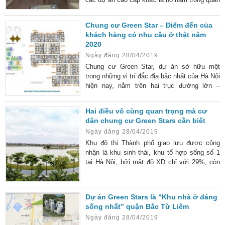
thể khu đô thị Thành phố giao lưu, khu đô thị
này được công nhận là khu sinh thái, khu tổ
Chung cư Green Star – Điểm đến của
hợp sống số 1 tại Hà Nội, bởi mật độ XD chỉ
khách hàng có nhu cầu ở thật năm
với 29%, còn lại là hồ nước và các khu dịch
2020
vụ, giải trí, trung tâm thương mại. Cùng với
Ngày đăng 28/04/2019
các tiện ích vô cùng thuận
Chung cư Green Star, dự án sở hữu một
trong những vị trí đắc địa bậc nhất của Hà Nội
hiện nay, nằm trên hai trục đường lớn –
Phạm Văn Đồng và Hoàng Quốc Việt với giá
bán chỉ từ 1,8 tỷ/căn ( gồm VAT+ nội thất).
Hai điều vô cùng quan trọng mà cư
dân chung cư Green Stars cần biết
Ngày đăng 28/04/2019
Khu đô thị Thành phố giao lưu được công
nhận là khu sinh thái, khu tổ hợp sống số 1
tại Hà Nội, bởi mật độ XD chỉ với 29%, còn
lại là hồ nước và các khu dịch vụ, giải trí,
trung tâm thương mại. Cùng với các tiện ích
vô cùng thuận lợi ở xung quanh dự án, các
Dự án Green Stars là “Khu nhà ở đáng
tiện ích sẵn có và các tiện ích sẽ nằm trong
sống nhất” quận Bắc Từ Liêm
dự án như khu vui chơi, hồ bơi, hồ điều hòa,
Ngày đăng 28/04/2019
các trường học như THPT, THCS Phạm