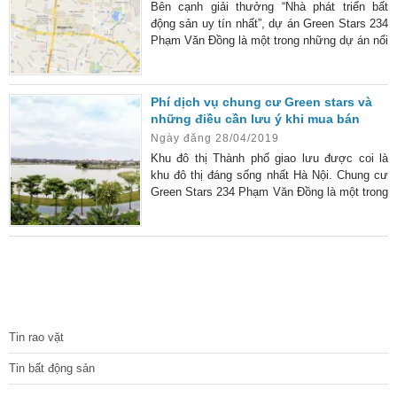
Bên cạnh giải thưởng “Nhà phát triển bất
động sản uy tín nhất”, dự án Green Stars 234
Phạm Văn Đồng là một trong những dự án nổi
bật của Geleximco được vinh danh ở hạng
mục “Khu nhà ở đáng sống nhất”. Vị trí xứng
tầm tạo nên Khu nhà ở đáng sống nhất Tọa
Phí dịch vụ chung cư Green stars và
lạc tại vị trí đắc địa, nằm trong quần thể thành
những điều cần lưu ý khi mua bán
phố Giao lưu rộng gần 100 ha trên đường
Ngày đăng 28/04/2019
Phạm Văn Đồng – Hà Nội, dự án Green
stars hứa hẹn sẽ trở thành một trong những
Khu đô thị Thành phố giao lưu được coi là
khu đô thị đáng sống nhất Hà Nội. Chung cư
Green Stars 234 Phạm Văn Đồng là một trong
những dự án nổi bật của Geleximco được
vinh danh ở hạng mục “Khu nhà ở đáng sống
nhất”
TIN TỨC
Tin rao vặt
Tin bất động sản