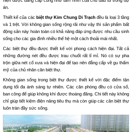
hiện được đẳng cấp cũng như tầm nhìn của chủ đầu tư trong dự
án.
Thiết kế của các
biệt thự Kim Chung Di Trạch
đều là loại 3 tầng
và 1 trệt. Với không gian sống rộng rãi như vậy thì sản phẩm bất
động sản này hoàn toàn có khả năng đáp ứng được nhu cầu sinh
sống cho các gia đình nhiều thế hệ một cách thoải mái nhất.
Các biệt thự đều được thiết kế với phong cách hiện đại. Tất cả
những đường nét đều được trau chuốt rất tỉ mỉ. Nó có sự pha
trộn giữa nét cổ xưa và hiện đại để tạo nên đẳng cấp về gu thẩm
mỹ của chủ nhân căn biệt thự.
Không gian sống trong biệt thự được thiết kế với đặc điểm tận
dụng tối đa ánh sáng tự nhiên. Các căn phòng đều có cửa sổ,
ban công để giúp không khí được thoáng đãng. Chi tiết này không
chỉ giúp tiết kiệm điện năng tiêu thụ mà còn giúp các căn biệt thự
luôn tràn đầy sức sống.