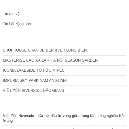
TIN TỨC
Tin rao vặt
Tin bất động sản
CÁC DỰ ÁN MỚI NHẤT
SHOPHOUSE CHÂN ĐẾ BERRIVER LONG BIÊN
MASTERISE CAO XÀ LÁ – HÀ NỘI SEASON GARDEN
ICONIA LAKESIDE TỐ HỮU MIPEC
IMPERIA SKY PARK NAM AN KHÁNH
VIỆT YÊN RIVERSIDE BẮC GIANG
TIN NỔI BẬT
Việt Yên Riverside – Cơ hội đầu tư vàng giữa trung tâm công nghiệp Bắc
Giang