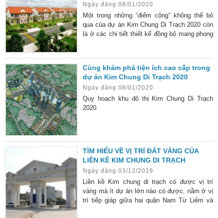
Ngày đăng 08/01/2020
thông tin Kim Chung Di Trạch được đưa ra.
Trước khi quyết định
Một trong những “điểm cộng” không thể bỏ
qua của dự án Kim Chung Di Trạch 2020 còn
là ở các chi tiết thiết kế đồng bộ mang phong
cách hiện đại và rất cao cấp. Từ các đường
nét thiết kế của kiến trúc trong khu đô thị đều
tạo được tính thẩm mỹ cao, thu hút ánh nhìn
Cùng khám phá tiện ích cao cấp trong
một cách hiệu quả. Vị trí đắc địa Khu đô thị
dự án Kim Chung Di Trạch 2020
Kim Chung Di Trạch được xây dựng trên địa
Ngày đăng 08/01/2020
bàn xã Kim Chung Di Trạch, huyện Hoài Đức,
Hà
Quy hoạch khu đô thị Kim Chung Di Trạch
2020
TÌM HIỂU VỀ VỊ TRÍ ĐẤT VÀNG CỦA
LIỀN KỀ KIM CHUNG DI TRẠCH
Ngày đăng 03/12/2019
Liền kề Kim chung di trạch có được vị trí
vàng mà ít dự án lớn nào có được, nằm ở vị
trí tiếp giáp giữa hai quận Nam Từ Liêm và
Hoài Đức. Đặc biệt, với sự khan hiếm dần