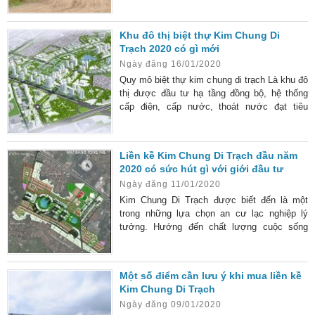
Thông tin mới nhất dự án Kim Chung Di
Trạch 2020 Kim Chung Di Trạch hứa hẹn là
Khu đô thị biệt thự Kim Chung Di
điểm đến lý tưởng cho cư dân tại thủ đô trong
Trạch 2020 có gì mới
cuộc sống hiện đại. Cập nhập thông tin mới
Ngày đăng 16/01/2020
nhất của dự án, liệu có xứng đáng là nơi để
gửi gắm
Quy mô biệt thự kim chung di trạch Là khu đô
thị được đầu tư hạ tầng đồng bộ, hệ thống
cấp điện, cấp nước, thoát nước đạt tiêu
chuẩn. Hệ thống tiện ích khép kín không chỉ
phục vụ cho cư dân chung cư, mà còn cho
các khu dân cư kề cận. Khu đô thị Kim
Liền kề Kim Chung Di Trạch đầu năm
Chung Di Trạch 2020: Đầu tư thông minh cho
2020 có sức hút gì với giới đầu tư
cuộc sống hiện đại Khu đô thị Kim Chung Di
Ngày đăng 11/01/2020
Trạch đang là một trong những tụ điểm thu
hút đông đảo các
Kim Chung Di Trạch được biết đến là một
trong những lựa chọn an cư lạc nghiệp lý
tưởng. Hướng đến chất lượng cuộc sống
hoàn hảo, xa rời trung tâm nội đô xô bồ, đầy
khói bụi. Bộ phận lớn dân cư làm việc và sinh
sống tại Hà Nội giờ đây đã quá mệt mỏi với
Một số điểm cần lưu ý khi mua liền kề
cuộc sống ồn ã. Bỏ ra số tiền không nhỏ để
Kim Chung Di Trạch
sở hữu một căn hộ sang trọng giữa lòng thủ
Ngày đăng 09/01/2020
đô. Nhưng chưa chắc đã có đầy đủ tiện ích