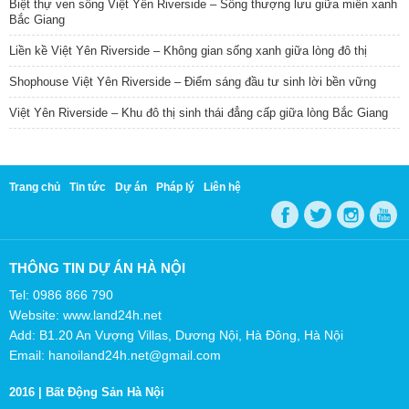
Biệt thự ven sông Việt Yên Riverside – Sống thượng lưu giữa miền xanh
Bắc Giang
Liền kề Việt Yên Riverside – Không gian sống xanh giữa lòng đô thị
Shophouse Việt Yên Riverside – Điểm sáng đầu tư sinh lời bền vững
Việt Yên Riverside – Khu đô thị sinh thái đẳng cấp giữa lòng Bắc Giang
Trang chủ
Tin tức
Dự án
Pháp lý
Liên hệ
THÔNG TIN DỰ ÁN HÀ NỘI
Tel: 0986 866 790
Website: www.land24h.net
Add: B1.20 An Vượng Villas, Dương Nội, Hà Đông, Hà Nội
Email: hanoiland24h.net@gmail.com
2016 |
Bất Động Sản Hà Nội