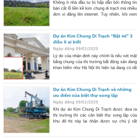
và
Không ít nhà đầu tư bị hấp dẫn bởi thông tin
bán cắt lỗ liền kề kim chung di trạch mà nhiều
đơn vị đăng lên internet. Tuy nhiên, khi xem
bảng giá và các vấn đề liên quan thì nó lại
không “cắt lỗ” như quảng cáo. Vậy, làm thế
nào để nhà đầu tư đảm bảo lựa chọn của
Dự án Kim Chung Di Trạch “Bật mí” 3
mình là chính xác. Cân nhắc trước thông tin
điều ít ai biết
bán liền kề kim chung di trạch Hiện nay, có
Ngày đăng 09/01/2020
rất nhiều đơn vị đăng thông tin bán liền kề
Lý do của nhận định này chính là nếu xét mặt
bằng chung của thị trường bất động sản đang
khan hiếm như Hà Nội thì hiện tại đang có rất
nhiều dự án đưa ra chính sách giá cao ngất
ngưỡng. Nhưng nếu so về mặt tiện ích và vị
trí thì hoàn toàn thua kém Kim Chung Di
Dự án Kim Chung Di Trạch và những
Trạch. Vì thế, bảng giá của chủ đầu tư đưa ra
ưu điểm của biệt thự song lập
hiện nay là rất ưu đãi. Được điều chỉnh tăng
Ngày đăng 09/01/2020
thêm gần 10 ha Ấn tượng của thị trường
Khi dự án Kim Chung Di Trạch được đưa ra
thị trường thì các căn biệt thự song lập của
khu đô thị này lại nhận được sự chú ý rất
lớn. Nó tạo sự tò mò không nhỏ với các
khách hàng khi cân nhắc việc đầu tư. Nói đến
khu đô thị Kim Chung Di Trạch 2020 thì không