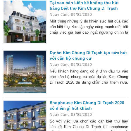
Tại sao bán Liền kề không thu hút
thể bỏ qua các sản phẩm biệt thự song lập ở
bằng biệt thự Kim Chung Di Trạch
đây. Nó là một trong những yếu tố giúp dự án
Ngày đăng 09/01/2020
tạo được tiếng vang lớn khi “tái
Một trong những lý do khiến sức hút của các
căn biệt thự đơn lập ngày càng mạnh mẽ, bất
chấp việc giá bán cao ngất ngưỡng chính là
vị trí xây dựng của nó rất đẹp. Chủ đầu tư đã
ưu ái những vị trí “phong thủy” nhất và “đắc
địa” nhất cho các căn biệt thự này tọa lạc.
Dự án Kim Chung Di Trạch tạo sức hút
Thời gian gần đây, các thông tin bán liền kề
với căn hộ chung cư
Kim Chung Di Trạch đang bị “lu mờ” bởi sức
Ngày đăng 09/01/2020
hút của các sản phẩm biệt thự đơn lập
Nếu khách hàng đang có ý định đầu tư vào
các căn hộ chung cư của dự án Kim Chung
Di Trạch 2020 thì đừng chần chờ thêm nữa.
“Chớp” thời cơ sớm không chỉ giúp khách
hàng mua được với giá rẻ mà còn có được
cơ hội thu lợi dễ dàng hơn rất nhiều. Đặc
Shophouse Kim Chung Di Trạch 2020
điểm thiết kế của chung cư Kim Chung Di
có điểm gì hút khách
Trạch Không phải ngẫu nhiên mà chung cư
Ngày đăng 08/01/2020
Kim Chung Di Trạch lại nhận được sự chú ý
rất lớn của thị trường. Các
So với việc lựa chọn các căn biệt thự hay
liền kề Kim Chung Di Trạch thì shophouse