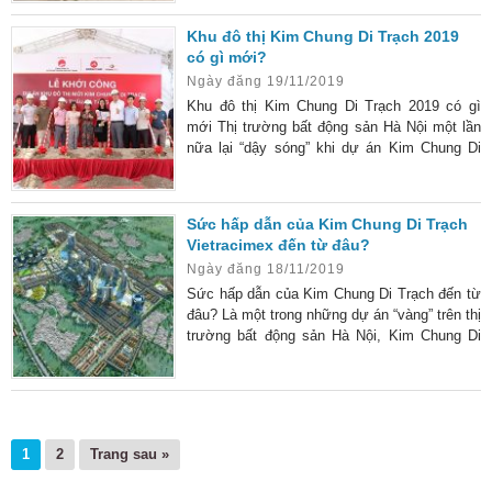
của các quỹ đất khu vực trung tâm, các dự
án đầu các quận ngoại thành vẫn được coi là
Khu đô thị Kim Chung Di Trạch 2019
những dự án có vị trí đất vàng thu hút được
có gì mới?
nhiều sự quan tâm từ những nhà đầu tư cũng
Ngày đăng 19/11/2019
như thị trường bất động sản. Vị trí
Khu đô thị Kim Chung Di Trạch 2019 có gì
mới Thị trường bất động sản Hà Nội một lần
nữa lại “dậy sóng” khi dự án Kim Chung Di
Trạch 2020 bất ngờ được “sống lại”. Sức hút
của khu đô thị này không hề nhỏ khi được
triển khai bởi chủ đầu tư Vietracimex. Không
Sức hấp dẫn của Kim Chung Di Trạch
ít nhà đầu tư đang băn khoăn điều gì mới ở
Vietracimex đến từ đâu?
dự án này khiến nó nhận được sự quan tâm
Ngày đăng 18/11/2019
nhiều đến vậy? Sau hơn 10 năm bị “bỏ quên”,
khu đô
Sức hấp dẫn của Kim Chung Di Trạch đến từ
đâu? Là một trong những dự án “vàng” trên thị
trường bất động sản Hà Nội, Kim Chung Di
Trạch vietracimex nhận được sự chú ý rất
lớn từ các nhà đầu tư. Rất nhiều người đặt ra
câu hỏi liệu dự án này có gì đặc biệt để có
thể cạnh tranh hiệu quả trên thị trường đến
vậy? Chúng tôi sẽ “bật mí” câu trả lời ngay
1
2
Trang sau »
dưới đây. 3 điểm tạo nên sức hút của Kim
Chung