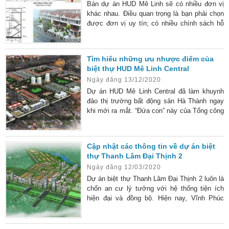
Bán dự án HUD Mê Linh sẽ có nhiều đơn vị
khác nhau. Điều quan trọng là bạn phải chọn
được đơn vị uy tín; có nhiều chính sách hỗ
trợ để bạn yên tâm hơn khi đầu tư vào các
sản phẩm ở đây. Bài viết sau, chúng tôi sẽ
đưa ra 5 tiêu chí cơ bản giúp bạn biết được
Tìm hiểu những ưu nhược điểm của
đâu mới thực sự là đơn vị bán dự án uy tín
biệt thự HUD Mê Linh Central
để gửi gắm niềm tin. Đơn vị bán dự án HUD
Ngày đăng 13/12/2020
Mê Linh uy tín, có
Dự án HUD Mê Linh Central đã làm khuynh
đảo thị trường bất động sản Hà Thành ngay
khi mới ra mắt. “Đứa con” này của Tổng công
ty Đầu tư phát triển nhà và đô thị – HUD đang
sở hữu nhiều ưu điểm vượt trội để cạnh tranh
hiệu quả và “níu chân” nhà đầu tư. Vị trí
Cập nhật các thông tin về dự án biệt
“vàng” biệt thự Hud Mê Linh Vị trí mà dự án
thự Thanh Lâm Đại Thịnh 2
HUD Mê Linh Central đang tọa lạc có sự tiện
Ngày đăng 12/03/2020
lợi trong việc kết nối giao thông nội và
Dự án biệt thự Thanh Lâm Đại Thịnh 2 luôn là
chốn an cư lý tưởng với hệ thống tiện ích
hiện đại và đồng bộ. Hiện nay, Vĩnh Phúc
đang trở thành địa điểm với tình hình bất
động sản biến động không ngừng với nhiều
dự án xây dựng mở ra. Một trong số đó phải