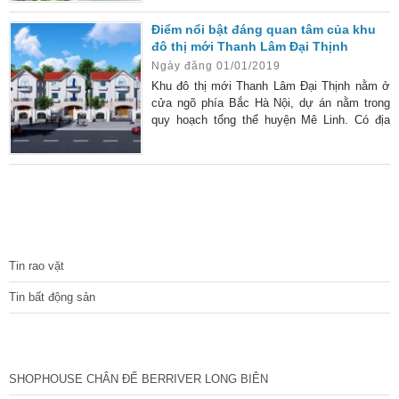
được biết đến là dự án triển khai tiếp theo
mang tên thương hiệu HUD tại Mê Linh, Hà
Điểm nổi bật đáng quan tâm của khu
Nội. Tại đây đã hội tụ đầy đủ những ưu thế
đô thị mới Thanh Lâm Đại Thịnh
của một dự án vàng bao gồm: vị trí, tiện ích,
Ngày đăng 01/01/2019
mức giá bán, … Chính
Khu đô thị mới Thanh Lâm Đại Thịnh nằm ở
cửa ngõ phía Bắc Hà Nội, dự án nằm trong
quy hoạch tổng thể huyện Mê Linh. Có địa
hình, cảnh quan thiên nhiên đẹp, nghỉ ngơi lý
tưởng và có khả năng kết nối nhanh với trung
tâm Hà Nội. Giới thiệu về dự án Dự án khu
đô thị mới Thanh Lâm Đại Thịnh có tổng diện
tích là 55 ha, nằm ở xã Đại Thịnh và Thanh
Lâm, huyện Mê Linh, Hà Nội. Có tổng vốn đầu
TIN TỨC
Tin rao vặt
Tin bất động sản
CÁC DỰ ÁN MỚI NHẤT
SHOPHOUSE CHÂN ĐẾ BERRIVER LONG BIÊN