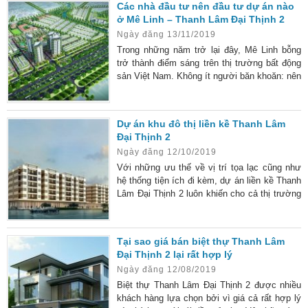
Các nhà đầu tư nên đầu tư dự án nào
nhắc đến biệt thự Thanh Lâm Đại Thịnh 2 với
ở Mê Linh – Thanh Lâm Đại Thịnh 2
quỹ đất lên đến 14.000 ha cùng nhiều yếu tố
Ngày đăng 13/11/2019
đắc địa mang đến cuộc sống hiện đại và ấn
tượng. Tổng
Trong những năm trở lại đây, Mê Linh bỗng
trở thành điểm sáng trên thị trường bất động
sản Việt Nam. Không ít người băn khoăn: nên
đầu tư dự náo nào ở Mê Linh? Tổng quan dự
án khu đô thị mới Mê Linh Thanh Lâm Đại
Thịnh – dự án hứa hẹn nhiều giá trị trong
Dự án khu đô thị liền kề Thanh Lâm
tương lai Thanh Lâm Đại Thịnh thuộc dự án
Đại Thịnh 2
quy hoạch đô thị mới của Mê Linh, với tổng
Ngày đăng 12/10/2019
diện tích 14000 ha. Sở hữu các thế mạnh về
địa hình, quy
Với những ưu thế về vị trí tọa lạc cũng như
hệ thống tiện ích đi kèm, dự án liền kề Thanh
Lâm Đại Thịnh 2 luôn khiến cho cả thị trường
bất động sản sôi động hơn cả. Thông tin dự
án Thanh Lâm Đại Thịnh 2: Xem tại đây Khi
nhắc đến khu vực Mê Linh – Vĩnh Phúc thì
Tại sao giá bán biệt thự Thanh Lâm
chắc hẳn những anh em trong giới đầu tư bất
Đại Thịnh 2 lại rất hợp lý
động sản sẽ không thể bỏ qua dự án khu đô
Ngày đăng 12/08/2019
thị liền kề Thanh Lâm Đại Thịnh
Biệt thự Thanh Lâm Đại Thịnh 2 được nhiều
khách hàng lựa chọn bởi vì giá cả rất hợp lý