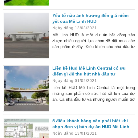
sản phẩm ở đây có sức hấp dẫn rất lớn về
giá cả, thiết kế và cả tiềm năng tăng giá cao.
Yếu tố nào ảnh hưởng đến giá niêm
Nhà liền kề khu đô thị HUD Mê Linh Central
yết của Mê Linh HUD
Khu đô thị HUD Mê Linh Central hiện sở hữu
Ngày đăng 13/03/2021
362 lô nhà liền kề. Mỗi
Mê Linh HUD là một dự án bất động sản
được nhiều người lựa chọn để đặt mua các
sản phẩm ở đây. Điều khiến các nhà đầu tư
phải băn khoăn chính là giá bán được niêm
yết ở đây như thế nào? Vì sao cũng một loại
hình nhưng giá niêm yết lại không giống
Liền kề Hud Mê Linh Central có ưu
nhau? Loại hình bất động sản Mê Linh HUD
điểm gì để thu hút nhà đầu tư
hiện đang có rất nhiều loại hình bất động sản
Ngày đăng 01/02/2021
được cung cấp. Ở phân khúc cao cấp có:
biệt thự liền kề, biệt
Liền kề HUD Mê Linh Central là một trong
những sản phẩm có sức hút rất lớn của dự
án. Cả nhà đầu tư và những người muốn trở
thành cư dân ở đây đều có nhiều thắc mắc
khi đứng trước sự lựa chọn đối với loại hình
bất động sản này. Dưới đây, chúng tôi sẽ giải
5 điều khách hàng cần phải biết khi
đáp những thông tin cơ bản nhất để nhà đầu
chọn đơn vị bán dự án HUD Mê Linh
tư hiểu rõ hơn khi lựa chọn. Liền kề HUD Mê
Ngày đăng 13/01/2021
Linh có bao nhiêu lô? Theo thông tin tiết lộ