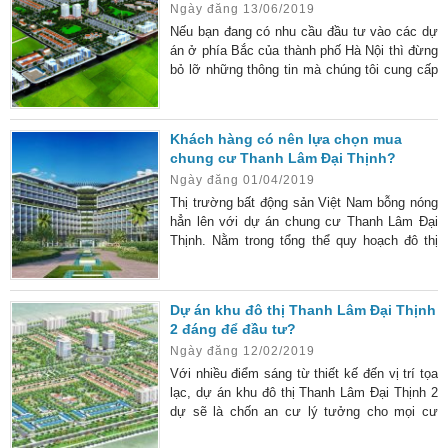
Ngày đăng 13/06/2019
Đại Thịnh 2 cũng như mang đến sự lựa chọn
hoàn hảo nhất cho
Nếu bạn đang có nhu cầu đầu tư vào các dự
án ở phía Bắc của thành phố Hà Nội thì đừng
bỏ lỡ những thông tin mà chúng tôi cung cấp
ngay sau đây nhé. Điều này sẽ giúp cho quá
trình của bạn nhanh chóng thu được lợi
nhuận và đảm bảo an toàn nhất. Tổng quan
Khách hàng có nên lựa chọn mua
về đầu tư dự án ở phía Bắc Hà Nội Hiện nay,
chung cư Thanh Lâm Đại Thịnh?
trên thị trường bất động sản ở khu vực phía
Ngày đăng 01/04/2019
Bắc Hà Nội khá sôi động bởi sự tham
Thị trường bất động sản Việt Nam bỗng nóng
hẳn lên với dự án chung cư Thanh Lâm Đại
Thịnh. Nằm trong tổng thể quy hoạch đô thị
mới Mê Linh, Thanh Lâm Đại Thịnh hứa hẹn
tương lai tươi sáng cho các nhà đầu tư. Tổng
quan quy hoạch khu đô thị mới Mê Linh Tổng
Dự án khu đô thị Thanh Lâm Đại Thịnh
quan dự án chung cư Thanh Lâm Đại Thịnh
2 đáng để đầu tư?
Là dự án trọng điểm nằm trong tổng thể quy
Ngày đăng 12/02/2019
hoạch khu đô thị mới Mê Linh. Bao gồm
Thanh Lâm Đại Thịnh 1
Với nhiều điểm sáng từ thiết kế đến vị trí tọa
lạc, dự án khu đô thị Thanh Lâm Đại Thịnh 2
dự sẽ là chốn an cư lý tưởng cho mọi cư
dân. Dự án khu đô thị Thanh Lâm Đại Thịnh 2